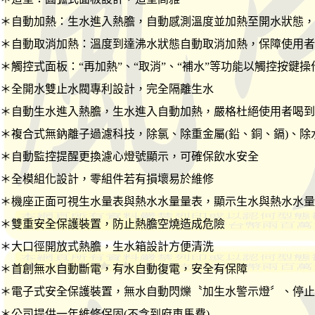
＊自動加熱：生水進入熱膽，自動感測溫度並加熱至開水狀態，
＊自動取消加熱：溫度到達沸水狀態自動取消加熱，保障使用者
＊觸控式面板：“再加熱”、“取消”、“補水”等功能以觸控按鍵
＊全開水雙止水閥專利設計，完全隔離生水
＊自動生水進入熱膽，生水進入自動加熱，嚴格杜絕使用者喝到
＊複合式無鈉離子過濾科技，除氯、除重金屬(鉛、銅、鎘)、除水
＊自動監控提醒更換濾心燈號顯示，可確保飲水安全
＊全模組化設計，零組件若有損壞易於維修
＊機座正面可視生水量表與熱水水量量表，顯示生水與熱水水量
＊雙重安全保護裝置，防止熱膽空燒造成危險
＊大口徑開放式熱膽，生水箱設計方便清洗
＊首創無水自動斷電，有水自動復電，安全有保障
＊電子式安全保護裝置，無水自動閃爍〝加生水警示燈〞、停止
＊公司提供一年維修保固(不含到府車馬費)