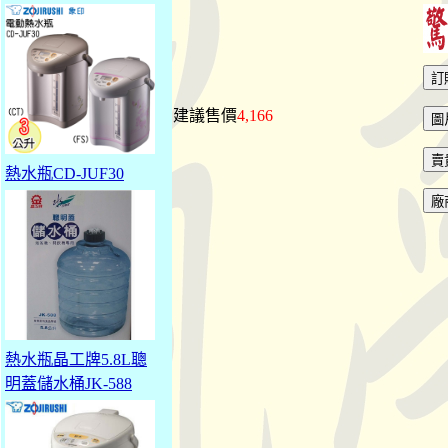
建議售價
4,166
熱水瓶CD-JUF30
熱水瓶晶工牌5.8L聰
明蓋儲水桶JK-588