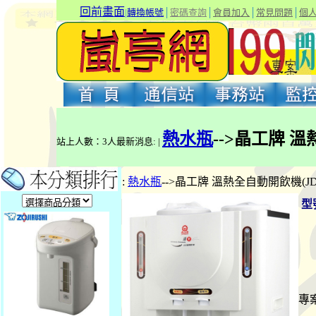
回前畫面
|
轉換帳號
│
密碼查詢
│
會員加入
│
常見問題
│
個
熱水瓶
-->晶工牌 溫
站上人數：3人最新消息: |
:
熱水瓶
-->晶工牌 溫熱全自動開飲機(JD-
型
專