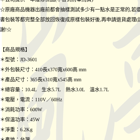
☆原廠商品機器出廠前都會抽樣測試多少有一點水是正常的,若
書包裝等都完整全部放回恢復成原樣包裝好後,再申請退貨處理(
謝!☆
【商品規格】
＊型號：JD-3601
＊外包裝尺寸：410長x370寬x600高 mm
＊產品尺寸：365長x310寬x545高 mm
＊總容量：10.4L 生水5.7L 熱水3.0L 溫水1.7L
＊電壓，電流：110V／60Hz
＊消耗功率：600W
＊保溫功率：45W
＊淨重：6.2Kg
＊產地：台灣