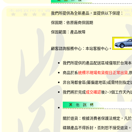
我們所提供為全新產品，並提供以下保證：
保固期：依原廠商保固期
保固範圍：產品故障
顧客諮詢服務中心：本站客服中心。
我們所提供的產品配送區域僅限於台灣本
商品於系
統標示現場有貨假日正常出貨
,
非台灣都會區(屬偏遠地區)或需特別指
我們將於完成
成交確認
後2~3個工作天
關於退貨：根據消費者保護法規定，凡於
碟類產品不得拆封，否則恕不接受退貨。