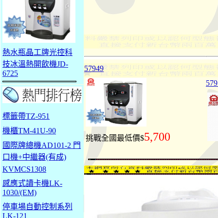
熱水瓶晶工牌光控科
技冰溫熱開飲機JD-
57949
6725
57
標籤帶TZ-951
機櫃TM-41U-90
5,700
挑戰全國最低價$
國際牌總機AD101-2 門
口機+中繼器(有成)
KVMCS1308
感應式讀卡機LK-
1030/(EM)
停車場自動控制系列
LK-121