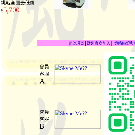
挑戰全國最低價
5,700
$
關於璟寬
│
歡迎廠商加入
│
策略聯盟與
會員
客服
A
會員
客服
B