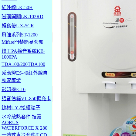
紅外線LK-50H
磁磺開關LK-102RD
轉寫帶UX-5CR
飛強系列ST-1200
Mifare門禁簡易套餐
鐘王PA擴音系統KB-
1000PA
TDA100/200TDA100
感應燈ES-49紅外線自
動感應燈
影印機E-16
語音信箱VL-850擴充卡
線材UY2接續端子
水冷散熱套件 技嘉
AORUS
WATERFORCE X 280
一體式水冷套件(LCD