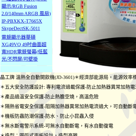
顯示/RGB Fusion
2.0/140mm ARGB 風扇)
IP-PBXKX-T7665X
SkypeDectSK-5011
電競顯示器華碩
XG49VQ 49吋曲面超
寬HDR電競螢幕(低藍
光/不閃屏/可壁掛
晶工牌 溫熱全自動開飲機(JD-3601)＊經濟部能源局，能源效
＊五大安全防護設計: 專利電流過載保護-防止加熱器異常加熱
＊產品過溫安全保護-防止熱膽空燒，高溫危險
＊隔熱省電安全保護-阻隔加熱器異常加熱電流過大，可自動斷
＊機板防蟲防潮保護-防水、防止小昆蟲入侵
＊無水斷電警示系統-可無水自動斷電，有水自動復電
＊造型：圓弧式面板設計，造型高雅