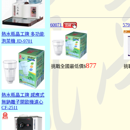
60071
579
熱水瓶晶工牌 多功能
泡茶機 JD-9701
877
挑戰全國最低價$
挑
熱水瓶晶工牌 感應式
無鈉離子開飲機濾心
CF-2511