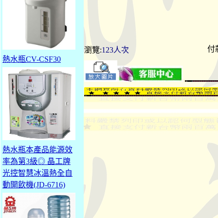
付
瀏覽:
123人次
熱水瓶CV-CSF30
熱水瓶本產品能源效
率為第3級◎ 晶工牌
光控智慧冰溫熱全自
動開飲機(JD-6716)