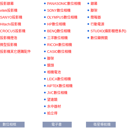
投影銀幕
PANASONIC數位相機
銀幕
vitek投影機
SONY數位相機
腳架
SANYO投影機
OLYMPUS數位相機
簡報器
Hitachi投影機
HP數位相機
行動電源
CROCUS投影機
BENQ數位相機
STUDIO(攝影棚燈系列)
投影機燈泡
三洋數位相機
數位顯微鏡
微型投影機
RICOH數位相機
投影機其它選購配件
CASIO數位相機
腳架
鏡頭
相機電池
LEICA數位相機
AIPTEK數位相機
JVC數位相機
望遠鏡
水中器材
拍立得
數位相框
電子書
衛星導航機