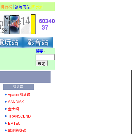
貨排行榜
│
發燒商品
排行榜
│
搜尋
：
隨身碟
Apacer隨身碟
SANDISK
金士頓
TRANSCEND
EMTEC
威剛隨身碟