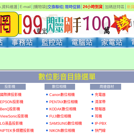
人資料維護
│
E-mail
│
|
購物袋
|
|
交換聯結
|
限
時促銷
│
24小時到貨
│
加碼送特區
│
新
數位影音目錄選單
投影機
數位相機
周邊器材
國際牌投影機
Canon數位相機
充電器
EPSON投影機
PENTAX數位相機
清潔帶
BenQ投影機
KODAK數位相機
簡報器
ViewSonic投影機
FUJI數位相機
耳機
LG液晶投影機
SAMSUNG數位相機
IP-PBX
AIPTEK多媒體投影機
NIKON數位相機
快門線