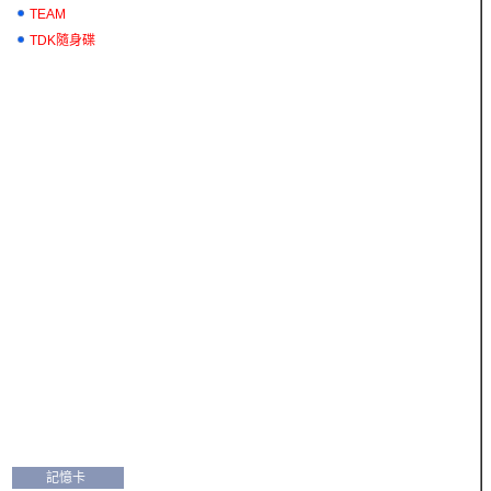
TEAM
TDK隨身碟
記憶卡