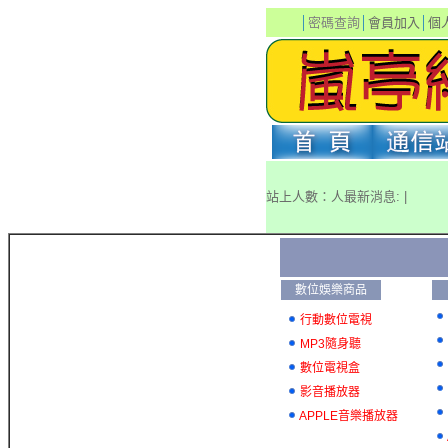
│
密碼查詢
│
會員加入
│
個
站上人數：人最新消息: |
數位娛樂商品
行動數位電視
MP3隨身聽
數位電視盒
影音播放器
APPLE音樂播放器