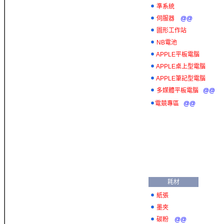
準系統
伺服器
@@
圖形工作站
NB電池
APPLE平板電腦
APPLE桌上型電腦
APPLE筆記型電腦
多媒體平板電腦
@@
電競專區
@@
耗材
紙張
墨夾
碳粉
@@