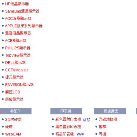
HP液晶顯示器
Samsung液晶顯示器
AOC液晶顯示器
APPLE蘋果系列顯示器
聲寶液晶顯示器
ACER顯示器
PHILIPS顯示器
TopView顯示器
DELL顯示器
CCTVMonitor
捷元顯示器
ENVISION顯示器
觸控LCD
廣佑顯示器
零配件
印表機
週邊產品
2.5吋硬碟
彩色雷射印表機
@@
光碟燒錄機
硬碟
黑白雷射印表機
搖桿
WebCAM
噴墨印表機
@@
耳機