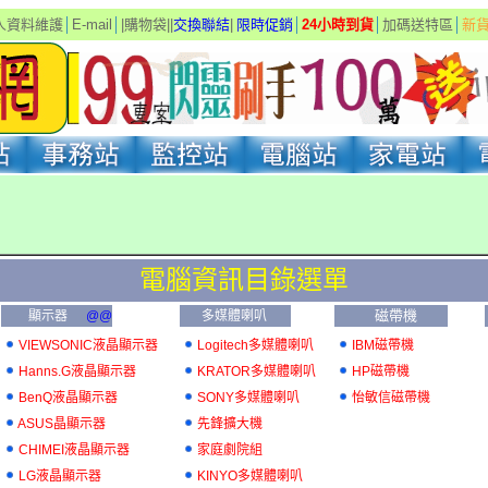
人資料維護
│
E-mail
│
|
購物袋
|
|
交換聯結
|
限
時促銷
│
24小時到貨
│
加碼送特區
│
新
電腦資訊
目錄選單
磁帶機
顯示器
@@
多媒體喇叭
VIEWSONIC液晶顯示器
Logitech多媒體喇叭
IBM磁帶機
Hanns.G液晶顯示器
KRATOR多媒體喇叭
HP磁帶機
BenQ液晶顯示器
SONY多媒體喇叭
怡敏信磁帶機
ASUS晶顯示器
先鋒擴大機
CHIMEI液晶顯示器
家庭劇院組
LG液晶顯示器
KINYO多媒體喇叭