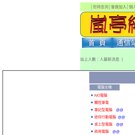
│
密碼查詢
│
會員加入
│
個
站上人數：人最新消息: |
電腦主機
AIO電腦
觸控筆電
筆記型電腦
@@
迷你行動電腦
@@
桌上型電腦
@@
商用電腦
@@