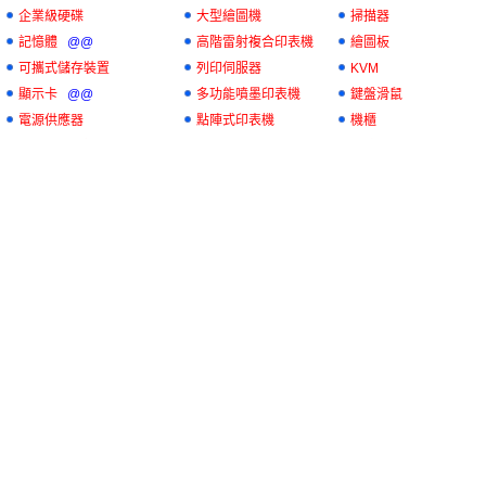
企業級硬碟
大型繪圖機
掃描器
記憶體
@@
高階雷射複合印表機
繪圖板
可攜式儲存裝置
列印伺服器
KVM
顯示卡
@@
多功能噴墨印表機
鍵盤滑鼠
電源供應器
點陣式印表機
機櫃
企業級硬碟機
列印伺服器
外接式硬碟
電腦機殼
連續供墨系統
DVD錄放影機
CPU
@@
網路攝影機
光碟機
電視盒
ATM讀卡機
訊號切換
固態硬碟
@@
不斷電系統(UPS)
筆記型電腦記憶體
@@
投影銀幕
音效卡
多媒體喇叭
主機板
@@
數位板
磁碟陣列卡
散熱裝置
USB線材
太陽能隨身充電器
讀卡機