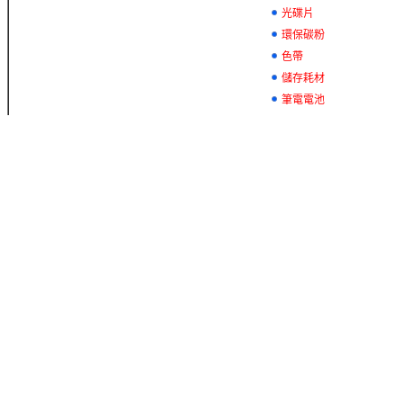
光碟片
環保碳粉
色帶
儲存耗材
筆電電池