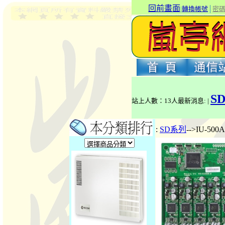
回前畫面
|
轉換帳號
│
密
S
站上人數：13人最新消息: |
:
SD系列
-->IU-5