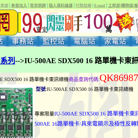
碼查詢
│
會員加入
│
常見問題
│
個人資料維護
│
付款結帳
│
E-mail
│
工程部
|
購物袋
|
嵐
D系列
-->IU-500AE SDX500 16 路單機卡
QK8698
00AE SDX500 16 路單機卡東訊總機
商品查詢代碼
:
型號
:IU-500AE SDX500 16 路單機卡東訊總
IU-500AE SDX500 16 路單機卡
專案限量
500AE 16路單機卡/具來電顯示及極性反