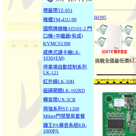
標籤帶TZ-951
60395
機櫃TM-41U-90
國際牌總機AD101-2 門
口機+中繼器(有成)
KVMCS1308
感應式讀卡機LK-
1030/(EM)
1
挑戰全國最低價$
停車場自動控制系列
LK-121
紅外線LK-50H
磁磺開關LK-102RD
轉寫帶UX-5CR
飛強系列ST-1200
Mifare門禁簡易套餐
鐘王PA擴音系統KB-
1000PA