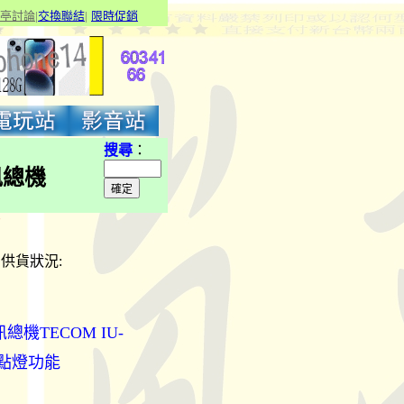
亭討論
|
交換聯結
|
限
時促銷
搜尋
：
東訊總機
7
機 供貨狀況:
東訊總機TECOM IU-
轉點燈功能