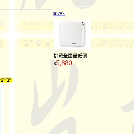
60783
挑戰全國最低價
5,880
$