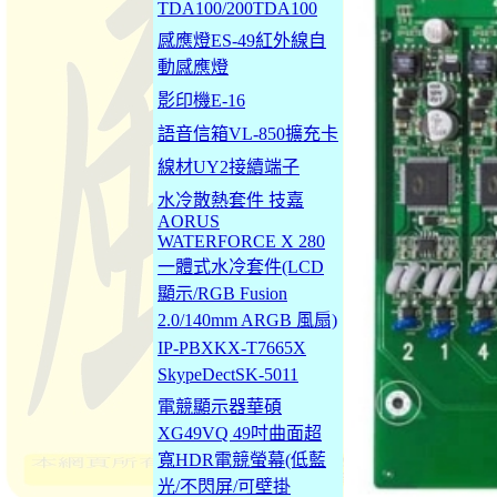
TDA100/200TDA100
感應燈ES-49紅外線自
動感應燈
影印機E-16
語音信箱VL-850擴充卡
線材UY2接續端子
水冷散熱套件 技嘉
AORUS
WATERFORCE X 280
一體式水冷套件(LCD
顯示/RGB Fusion
2.0/140mm ARGB 風扇)
IP-PBXKX-T7665X
SkypeDectSK-5011
電競顯示器華碩
XG49VQ 49吋曲面超
寬HDR電競螢幕(低藍
光/不閃屏/可壁掛