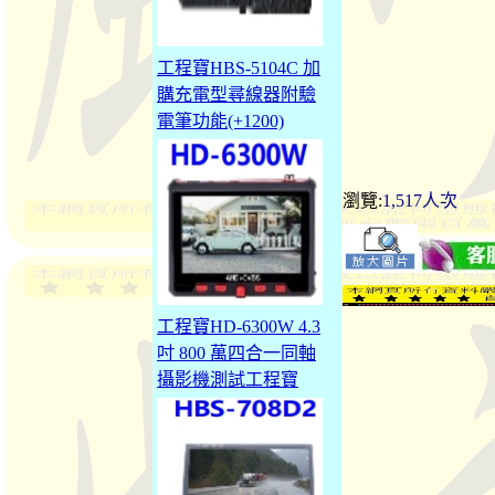
工程寶HBS-5104C 加
購充電型尋線器附驗
電筆功能(+1200)
瀏覽:
1,517人次
工程寶HD-6300W 4.3
吋 800 萬四合一同軸
攝影機測試工程寶