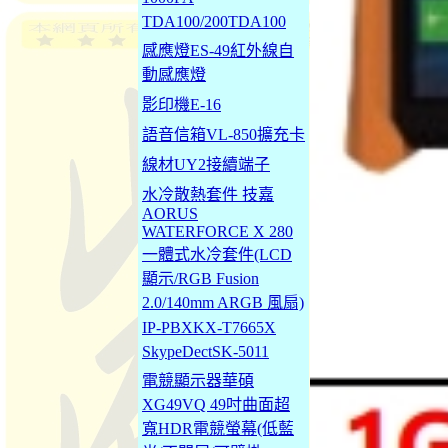
TDA100/200TDA100
感應燈ES-49紅外線自
動感應燈
影印機E-16
語音信箱VL-850擴充卡
線材UY2接續端子
水冷散熱套件 技嘉
AORUS
WATERFORCE X 280
一體式水冷套件(LCD
顯示/RGB Fusion
2.0/140mm ARGB 風扇)
IP-PBXKX-T7665X
SkypeDectSK-5011
電競顯示器華碩
XG49VQ 49吋曲面超
寬HDR電競螢幕(低藍