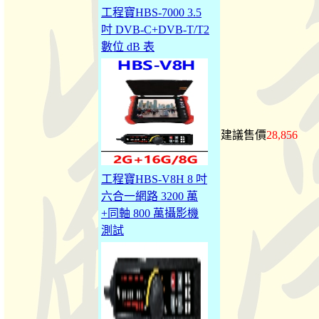
工程寶HBS-7000 3.5
吋 DVB-C+DVB-T/T2
數位 dB 表
建議售價
28,856
工程寶HBS-V8H 8 吋
六合一網路 3200 萬
+同軸 800 萬攝影機
測試