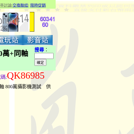
亭討論
|
交換聯結
|
限
時促銷
搜尋
：
200萬+同軸
QK86985
代碼
:
萬+同軸 800萬攝影機測試 供