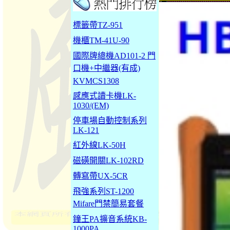
標籤帶TZ-951
機櫃TM-41U-90
國際牌總機AD101-2 門
口機+中繼器(有成)
KVMCS1308
感應式讀卡機LK-
1030/(EM)
停車場自動控制系列
LK-121
紅外線LK-50H
磁磺開關LK-102RD
轉寫帶UX-5CR
飛強系列ST-1200
Mifare門禁簡易套餐
鐘王PA擴音系統KB-
1000PA