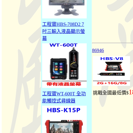
工程寶HBS-708D2 7
吋三輸入液晶顯示螢
幕
86946
1
挑戰全國最低價$
工程寶WT-600T 全功
能觸控式尋線器