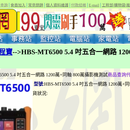
碼查詢
│
會員加入
│
常見問題
│
個人資料維護
│
付款結帳
│
E-mail
│
工程部
|
購物袋
|
嵐
程寶
-->HBS-MT6500 5.4 吋五合一網路 1
MT6500 5.4 吋五合一網路 1200萬+同軸 800萬攝影機測試
商品查詢
型號
:HBS-MT6500 5.4 吋五合一網路 1200
貨狀況: