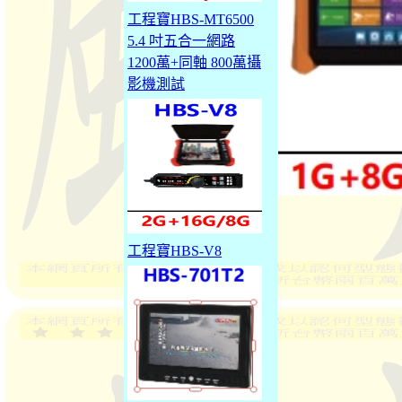
工程寶HBS-MT6500
5.4 吋五合一網路
1200萬+同軸 800萬攝
影機測試
工程寶HBS-V8