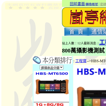
回前畫面
|
轉換帳號
│
密
工
站上人數：12人最新消息: |
800萬攝影機測試
:
工程寶
-->HBS-