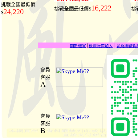
挑戰全國最低價
16,222
挑戰全國最低價$
挑
24,220
$
關於璟寬
│
歡迎廠商加入
│
策略聯盟與
會員
客服
A
會員
客服
B