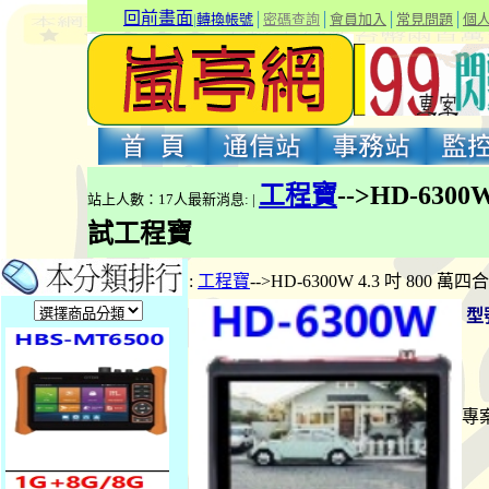
回前畫面
|
轉換帳號
│
密碼查詢
│
會員加入
│
常見問題
│
個
工程寶
-->HD-63
站上人數：17人最新消息: |
試工程寶
:
工程寶
-->HD-6300W 4.3 吋 8
型
專