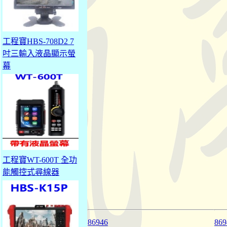
工程寶HBS-708D2 7
吋三輸入液晶顯示螢
幕
工程寶WT-600T 全功
能觸控式尋線器
86946
869