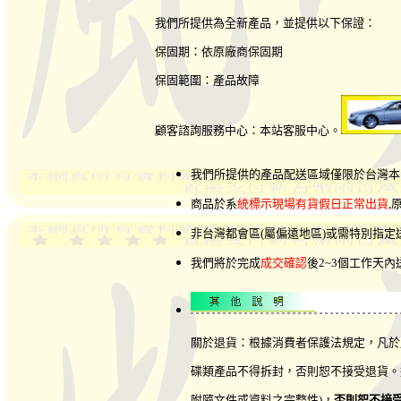
我們所提供為全新產品，並提供以下保證：
保固期：依原廠商保固期
保固範圍：產品故障
顧客諮詢服務中心：本站客服中心。
我們所提供的產品配送區域僅限於台灣本
商品於系
統標示現場有貨假日正常出貨
,
非台灣都會區(屬偏遠地區)或需特別指
我們將於完成
成交確認
後2~3個工作天
關於退貨：根據消費者保護法規定，凡於
碟類產品不得拆封，否則恕不接受退貨。
附隨文件或資料之完整性)，
否則恕不接