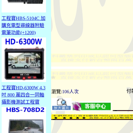
工程寶HBS-5104C 加
購充電型尋線器附驗
電筆功能(+1200)
工程寶HD-6300W 4.3
付
瀏覽:
106人次
吋 800 萬四合一同軸
攝影機測試工程寶