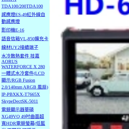
TDA100/200TDA100
感應燈ES-49紅外線自
動感應燈
影印機E-16
語音信箱VL-850擴充卡
線材UY2接續端子
水冷散熱套件 技嘉
AORUS
WATERFORCE X 280
一體式水冷套件(LCD
顯示/RGB Fusion
2.0/140mm ARGB 風扇)
IP-PBXKX-T7665X
SkypeDectSK-5011
電競顯示器華碩
XG49VQ 49吋曲面超
寬HDR電競螢幕(低藍