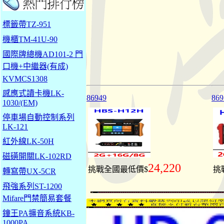
標籤帶TZ-951
機櫃TM-41U-90
國際牌總機AD101-2 門
口機+中繼器(有成)
KVMCS1308
感應式讀卡機LK-
86949
869
1030/(EM)
停車場自動控制系列
LK-121
紅外線LK-50H
磁磺開關LK-102RD
24,220
挑戰全國最低價$
挑
轉寫帶UX-5CR
飛強系列ST-1200
Mifare門禁簡易套餐
鐘王PA擴音系統KB-
1000PA