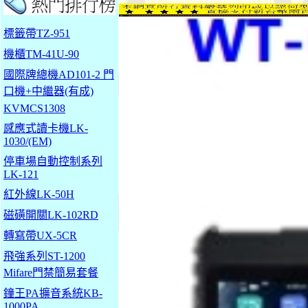
標籤帶TZ-951
機櫃TM-41U-90
國際牌總機AD101-2 門
口機+中繼器(有成)
KVMCS1308
感應式讀卡機LK-
1030/(EM)
停車場自動控制系列
LK-121
紅外線LK-50H
磁磺開關LK-102RD
轉寫帶UX-5CR
飛強系列ST-1200
Mifare門禁簡易套餐
鐘王PA擴音系統KB-
1000PA