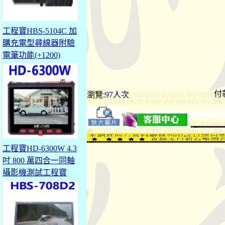
工程寶HBS-5104C 加
購充電型尋線器附驗
電筆功能(+1200)
付
瀏覽:
97人次
工程寶HD-6300W 4.3
吋 800 萬四合一同軸
攝影機測試工程寶