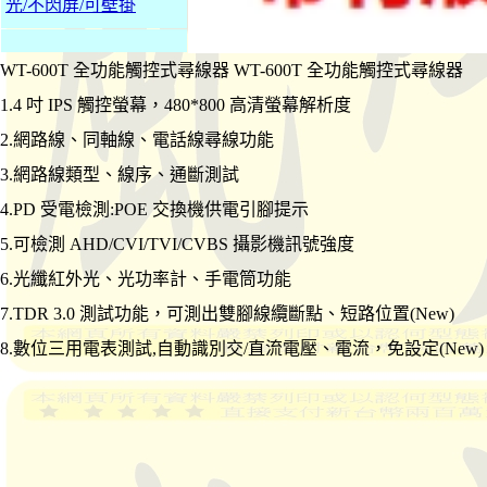
光/不閃屏/可壁掛
WT-600T 全功能觸控式尋線器 WT-600T 全功能觸控式尋線器
1.4 吋 IPS 觸控螢幕，480*800 高清螢幕解析度
2.網路線、同軸線、電話線尋線功能
3.網路線類型、線序、通斷測試
4.PD 受電檢測:POE 交換機供電引腳提示
5.可檢測 AHD/CVI/TVI/CVBS 攝影機訊號強度
6.光纖紅外光、光功率計、手電筒功能
7.TDR 3.0 測試功能，可測出雙腳線纜斷點、短路位置(New)
8.數位三用電表測試,自動識別交/直流電壓、電流，免設定(New)