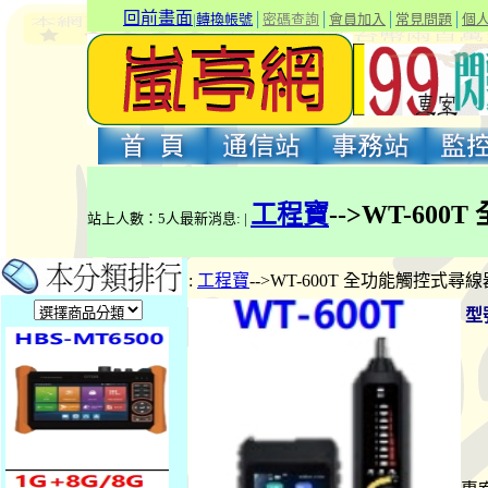
回前畫面
|
轉換帳號
│
密碼查詢
│
會員加入
│
常見問題
│
個
工程寶
-->WT-60
站上人數：5人最新消息: |
:
工程寶
-->WT-600T 全功能觸控式尋
型