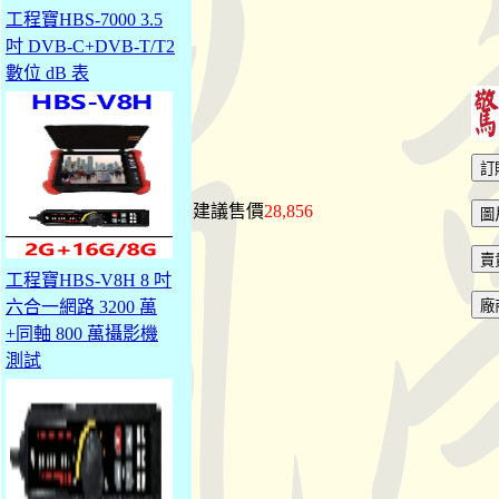
工程寶HBS-7000 3.5
吋 DVB-C+DVB-T/T2
數位 dB 表
建議售價
28,856
工程寶HBS-V8H 8 吋
六合一網路 3200 萬
+同軸 800 萬攝影機
測試