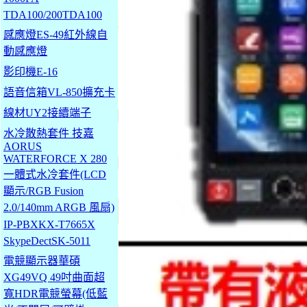
TDA100/200TDA100
感應燈ES-49紅外線自
動感應燈
影印機E-16
語音信箱VL-850擴充卡
線材UY2接續端子
水冷散熱套件 技嘉
AORUS
WATERFORCE X 280
一體式水冷套件(LCD
顯示/RGB Fusion
2.0/140mm ARGB 風扇)
IP-PBXKX-T7665X
SkypeDectSK-5011
電競顯示器華碩
XG49VQ 49吋曲面超
寬HDR電競螢幕(低藍