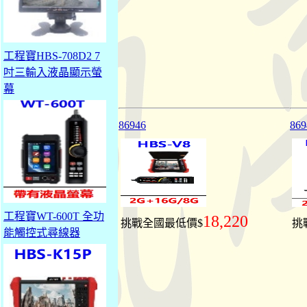
工程寶HBS-708D2 7
吋三輸入液晶顯示螢
幕
86946
869
工程寶WT-600T 全功
18,220
挑戰全國最低價$
挑
能觸控式尋線器