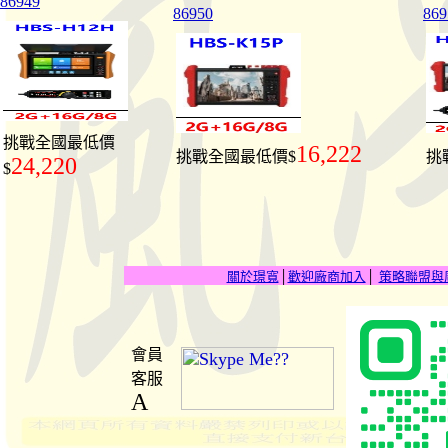
86949
86950
869
挑戰全國最低價
16,222
挑戰全國最低價$
挑
24,220
$
關於璟寬
│
歡迎廠商加入
│
策略聯盟與
會員
客服
A