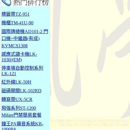
標籤帶TZ-951
機櫃TM-41U-90
國際牌總機AD101-2 門
口機+中繼器(有成)
KVMCS1308
感應式讀卡機LK-
1030/(EM)
停車場自動控制系列
LK-121
紅外線LK-50H
磁磺開關LK-102RD
轉寫帶UX-5CR
飛強系列ST-1200
Mifare門禁簡易套餐
鐘王PA擴音系統KB-
1000PA