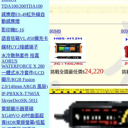
TDA100/200TDA100
感應燈ES-49紅外線自
動感應燈
影印機E-16
86949
869
語音信箱VL-850擴充卡
線材UY2接續端子
水冷散熱套件 技嘉
AORUS
WATERFORCE X 280
24,220
挑戰全國最低價$
挑
一體式水冷套件(LCD
顯示/RGB Fusion
2.0/140mm ARGB 風扇)
IP-PBXKX-T7665X
SkypeDectSK-5011
電競顯示器華碩
XG49VQ 49吋曲面超
寬HDR電競螢幕(低藍