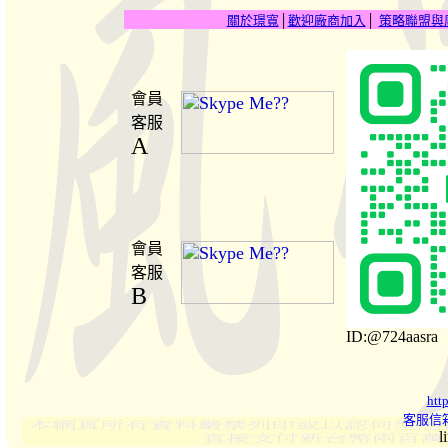
關於璟寬
│
歡迎廠商加入
│
策略聯盟與
會員
客服
A
會員
客服
B
ID:@724aasra
htt
客服信箱
l