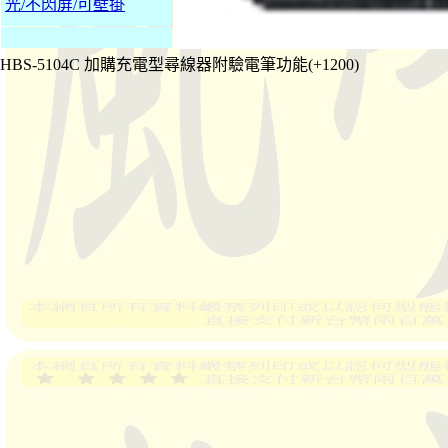
光/不閃屏/可壁掛
HBS-5104C 加購充電型尋線器附驗電筆功能(+1200)