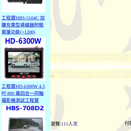
工程寶HBS-5104C 加
購充電型尋線器附驗
電筆功能(+1200)
工程寶HD-6300W 4.3
吋 800 萬四合一同軸
攝影機測試工程寶
付
瀏覽:
111人次