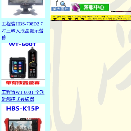
工程寶HBS-708D2 7
吋三輸入液晶顯示螢
幕
工程寶WT-600T 全功
能觸控式尋線器