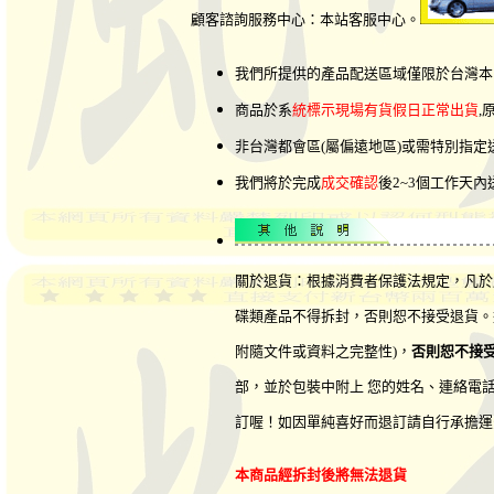
顧客諮詢服務中心：本站客服中心。
我們所提供的產品配送區域僅限於台灣本
商品於系
統標示現場有貨假日正常出貨
,
非台灣都會區(屬偏遠地區)或需特別指
我們將於完成
成交確認
後2~3個工作天
關於退貨：根據消費者保護法規定，凡於
碟類產品不得拆封，否則恕不接受退貨。
附隨文件或資料之完整性)，
否則恕不接
部，並於包裝中附上 您的姓名、連絡電
訂喔！如因單純喜好而退訂請自行承擔運
本商品經拆封後將無法退貨