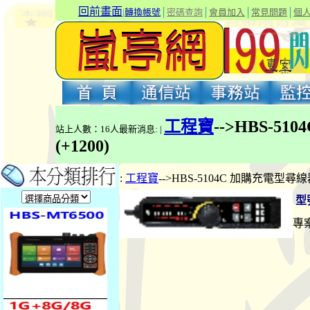
回前畫面
|
轉換帳號
│
密碼查詢
│
會員加入
│
常見問題
│
個
工程寶
-->HBS-
站上人數：16人最新消息: |
(+1200)
:
工程寶
-->HBS-5104C 加購充電型尋
型
專