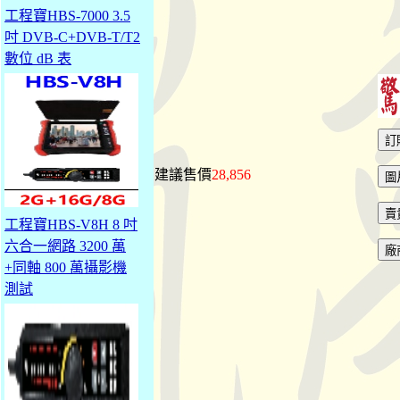
工程寶HBS-7000 3.5
吋 DVB-C+DVB-T/T2
數位 dB 表
建議售價
28,856
工程寶HBS-V8H 8 吋
六合一網路 3200 萬
+同軸 800 萬攝影機
測試