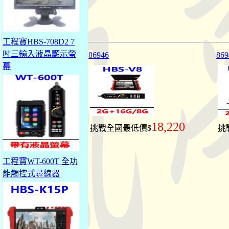
工程寶HBS-708D2 7
吋三輸入液晶顯示螢
86946
869
幕
18,220
挑戰全國最低價$
挑
工程寶WT-600T 全功
能觸控式尋線器