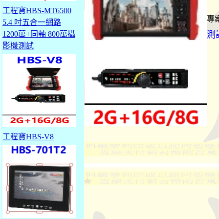
工程寶HBS-MT6500
專
5.4 吋五合一網路
1200萬+同軸 800萬攝
測
影機測試
工程寶HBS-V8