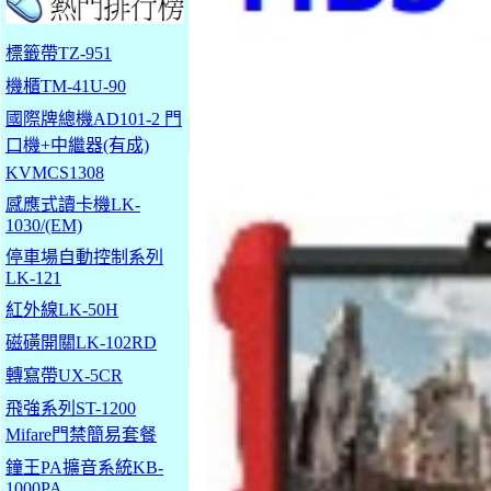
標籤帶TZ-951
機櫃TM-41U-90
國際牌總機AD101-2 門
口機+中繼器(有成)
KVMCS1308
感應式讀卡機LK-
1030/(EM)
停車場自動控制系列
LK-121
紅外線LK-50H
磁磺開關LK-102RD
轉寫帶UX-5CR
飛強系列ST-1200
Mifare門禁簡易套餐
鐘王PA擴音系統KB-
1000PA