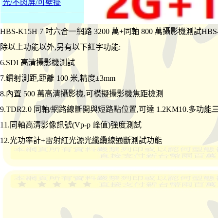
光/不閃屏/可壁掛
HBS-K15H 7 吋六合一網路 3200 萬+同軸 800 萬攝影機測試HBS
除以上功能以外,另有以下紅字功能:
6.SDI 高清攝影機測試
7.鐳射測距,距離 100 米,精度±3mm
8.內置 500 萬高清攝影機,可模擬攝影機焦距檢測
9.TDR2.0 同軸/網路線斷開與短路點位置,可達 1.2KM10.多
11.同軸高清影像訊號(Vp-p 峰值)強度測試
12.光功率計+雷射紅光源光纖纜線通斷測試功能