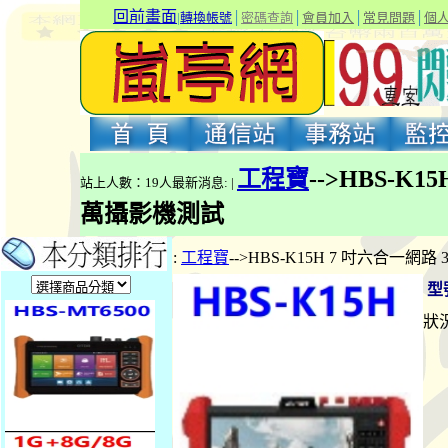
回前畫面
|
轉換帳號
│
密碼查詢
│
會員加入
│
常見問題
│
個
工程寶
-->HBS-K1
站上人數：19人最新消息: |
萬攝影機測試
:
工程寶
-->HBS-K15H 7 吋六合一網路
型
狀況