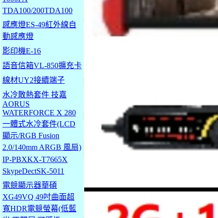
TDA100/200TDA100
感應燈ES-49紅外線自
動感應燈
影印機E-16
語音信箱VL-850擴充卡
線材UY2接續端子
水冷散熱套件 技嘉
AORUS
WATERFORCE X 280
一體式水冷套件(LCD
顯示/RGB Fusion
2.0/140mm ARGB 風扇)
IP-PBXKX-T7665X
SkypeDectSK-5011
電競顯示器華碩
XG49VQ 49吋曲面超
寬HDR電競螢幕(低藍