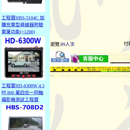
工程寶HBS-5104C 加
購充電型尋線器附驗
電筆功能(+1200)
付
瀏覽:
89人次
工程寶HD-6300W 4.3
吋 800 萬四合一同軸
攝影機測試工程寶