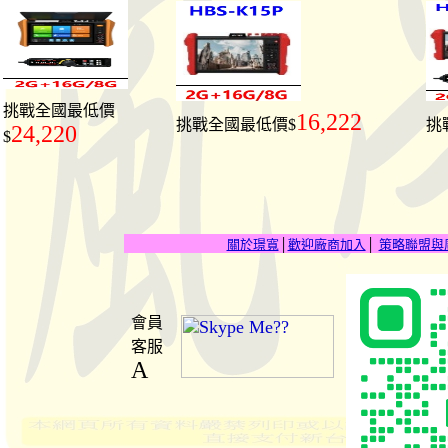
挑戰全國最低價
16,222
挑戰全國最低價$
挑
24,220
$
關於璟寬
│
歡迎廠商加入
│
策略聯盟與
會員
客服
A