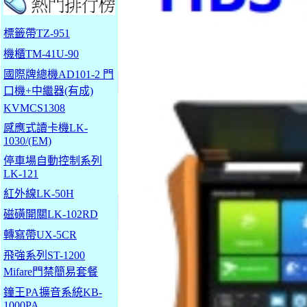
標籤帶TZ-951
機櫃TM-41U-90
國際牌總機AD101-2 門
口機+中繼器(有成)
KVMCS1308
感應式讀卡機LK-
1030/(EM)
停車場自動控制系列
LK-121
紅外線LK-50H
磁磺開關LK-102RD
轉寫帶UX-5CR
飛強系列ST-1200
Mifare門禁簡易套餐
鐘王PA擴音系統KB-
1000PA