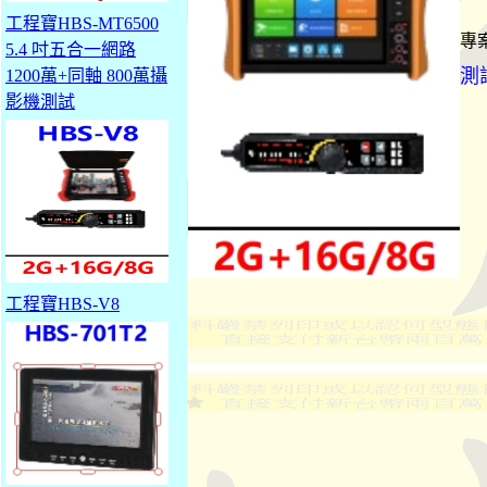
工程寶HBS-MT6500
專
5.4 吋五合一網路
測
1200萬+同軸 800萬攝
影機測試
工程寶HBS-V8