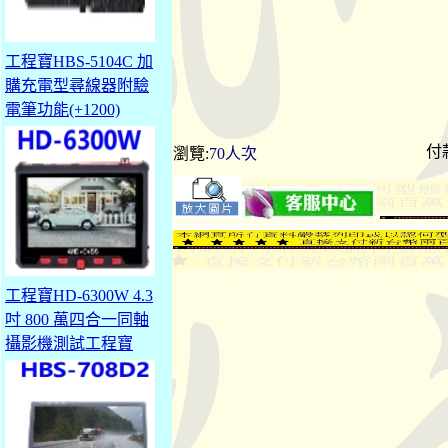
工程寶HBS-5104C 加
購充電型尋線器附驗
電筆功能(+1200)
付
瀏覽:
70人次
工程寶HD-6300W 4.3
吋 800 萬四合一同軸
攝影機測試工程寶