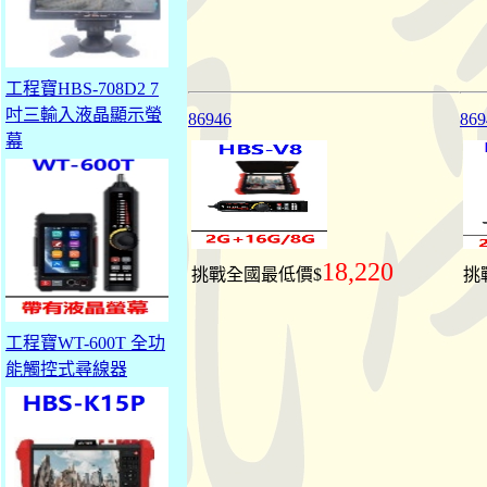
工程寶HBS-708D2 7
吋三輸入液晶顯示螢
86946
869
幕
18,220
挑戰全國最低價$
挑
工程寶WT-600T 全功
能觸控式尋線器