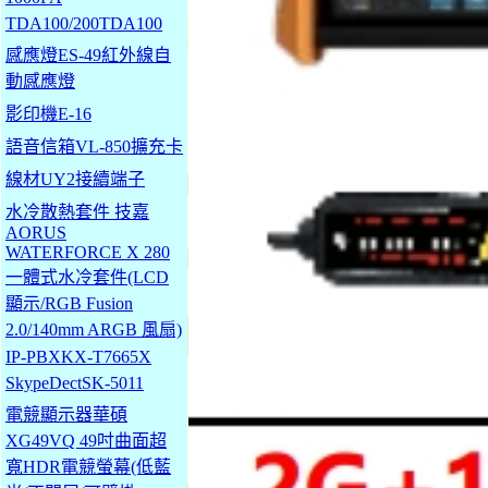
TDA100/200TDA100
感應燈ES-49紅外線自
動感應燈
影印機E-16
語音信箱VL-850擴充卡
線材UY2接續端子
水冷散熱套件 技嘉
AORUS
WATERFORCE X 280
一體式水冷套件(LCD
顯示/RGB Fusion
2.0/140mm ARGB 風扇)
IP-PBXKX-T7665X
SkypeDectSK-5011
電競顯示器華碩
XG49VQ 49吋曲面超
寬HDR電競螢幕(低藍