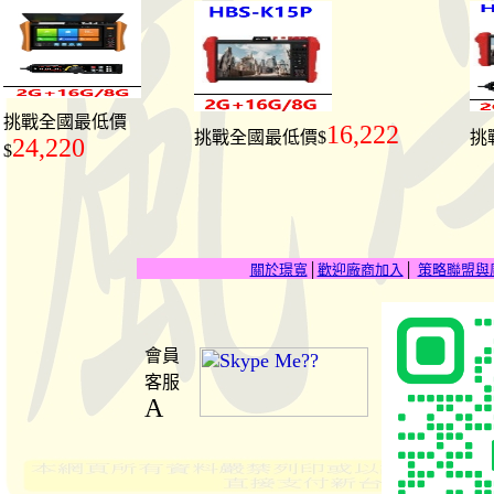
挑戰全國最低價
16,222
挑戰全國最低價$
挑
24,220
$
關於璟寬
│
歡迎廠商加入
│
策略聯盟與
會員
客服
A