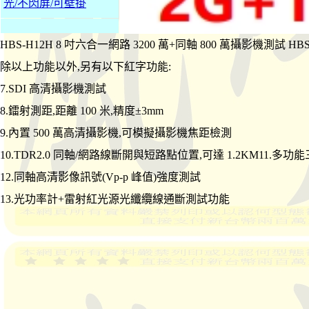
光/不閃屏/可壁掛
HBS-H12H 8 吋六合一網路 3200 萬+同軸 800 萬攝影機測試 HB
除以上功能以外,另有以下紅字功能:
7.SDI 高清攝影機測試
8.鐳射測距,距離 100 米,精度±3mm
9.內置 500 萬高清攝影機,可模擬攝影機焦距檢測
10.TDR2.0 同軸/網路線斷開與短路點位置,可達 1.2KM11.
12.同軸高清影像訊號(Vp-p 峰值)強度測試
13.光功率計+雷射紅光源光纖纜線通斷測試功能