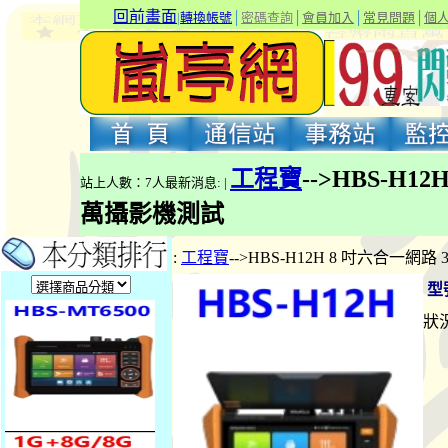
回前畫面
|
轉換帳號
│
密碼查詢
│
會員加入
│
常見問題
│
個
工程寶
-->HBS-H1
站上人數：7人最新消息: |
萬攝影機測試
:
工程寶
-->HBS-H12H 8 吋六合一網路
型
狀況