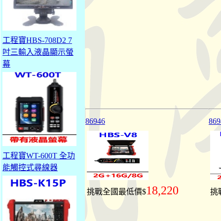
工程寶HBS-708D2 7
吋三輸入液晶顯示螢
幕
86946
869
工程寶WT-600T 全功
能觸控式尋線器
18,220
挑戰全國最低價$
挑