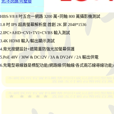
光/不閃屏/可壁掛
HBS-V8 8 吋五合一網路 3200 萬+同軸 800 萬攝影機測試
1.8 吋 IPS 超高螢幕解析度:首創 2K 屏 2048*1536
2.IPC+AHD+CVI+TVI+CVBS 輸入測試
3.4K HDMI 輸入/輸出顯示測試
4.背光按鍵設計+遮陽蓋防強光加螢幕保護
5.PoE 48V / 30W & DC12V / 3A & DV24V / 2A 輸出供電
6.充電型尋線器是標配功能(網路線/同軸線/各式兩芯線尋線功能)