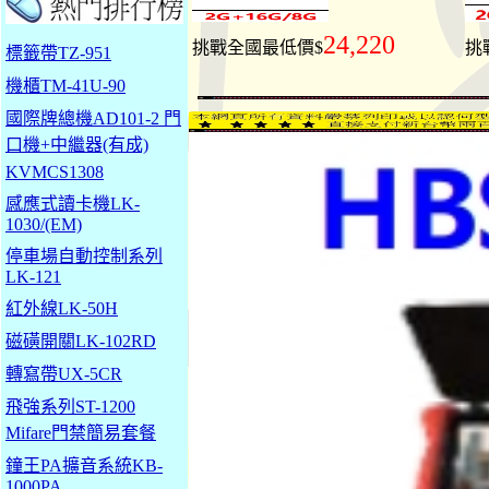
24,220
挑戰全國最低價$
挑
標籤帶TZ-951
機櫃TM-41U-90
國際牌總機AD101-2 門
口機+中繼器(有成)
KVMCS1308
感應式讀卡機LK-
1030/(EM)
停車場自動控制系列
LK-121
紅外線LK-50H
磁磺開關LK-102RD
轉寫帶UX-5CR
飛強系列ST-1200
Mifare門禁簡易套餐
鐘王PA擴音系統KB-
1000PA