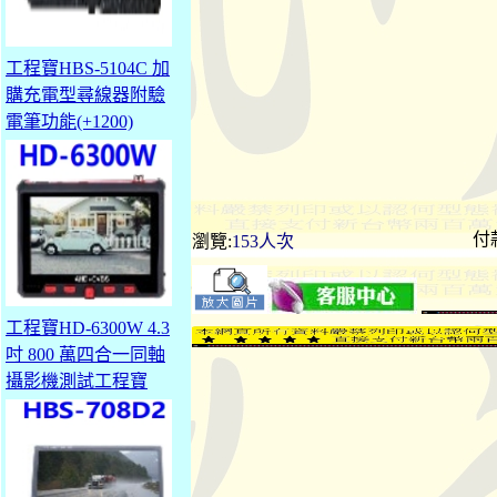
工程寶HBS-5104C 加
購充電型尋線器附驗
電筆功能(+1200)
付
瀏覽:
153人次
工程寶HD-6300W 4.3
吋 800 萬四合一同軸
攝影機測試工程寶