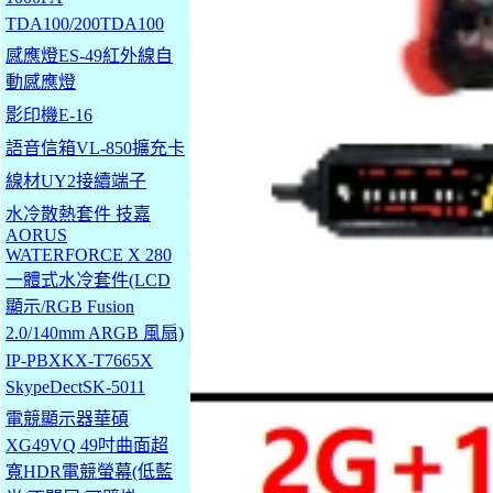
TDA100/200TDA100
感應燈ES-49紅外線自
動感應燈
影印機E-16
語音信箱VL-850擴充卡
線材UY2接續端子
水冷散熱套件 技嘉
AORUS
WATERFORCE X 280
一體式水冷套件(LCD
顯示/RGB Fusion
2.0/140mm ARGB 風扇)
IP-PBXKX-T7665X
SkypeDectSK-5011
電競顯示器華碩
XG49VQ 49吋曲面超
寬HDR電競螢幕(低藍