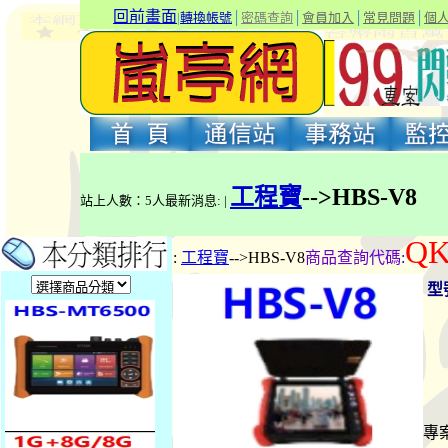
回前畫面
|
轉換帳號
│
密碼查詢
│
會員加入
│
常見問題
│
個
工程寶
-->HBS-V8
站上人數：5人最新消息: |
QK
:
工程寶
-->HBS-V8
商品查詢代碼
:
型
專