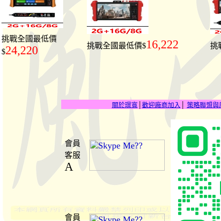
挑戰全國最低價
16,222
挑戰全國最低價$
挑
24,220
$
關於璟寬
│
歡迎廠商加入
│
策略聯盟與
會員
客服
A
會員