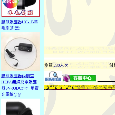
騰龍吸塵器UC-1B羊
毛刷頭(黑)
付
瀏覽:
230人次
騰龍吸塵器尚朋堂
HEPA無線充電吸塵
器SV-03DC@@ 單賣
充電線@@