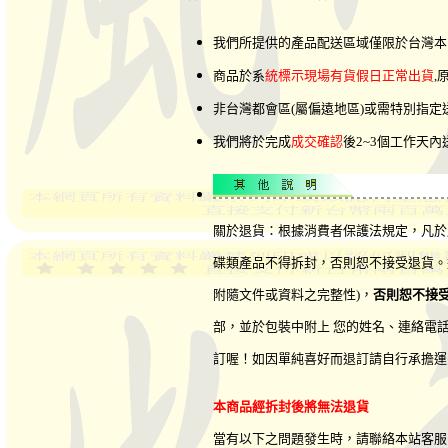
我們所提供的產品配送區域僅限於台灣本
商品於系
統標示現場有貨假日正常出貨
,
非台灣都會區(屬偏遠地區)或需特別指
我們將於完成
成交確認
後2~3個工作天
關於退貨：根據消費者保護法規定，凡於
碟類產品不得拆封，否則恕不接受退貨。
附隨文件或資料之完整性)，
否則恕不接
部，並於包裝中附上 您的姓名、連絡電
訂喔！如因單純喜好而退訂請自行承擔運
本商品經拆封後將無法退貨
當有以下之問題發生時，請聯絡本站客