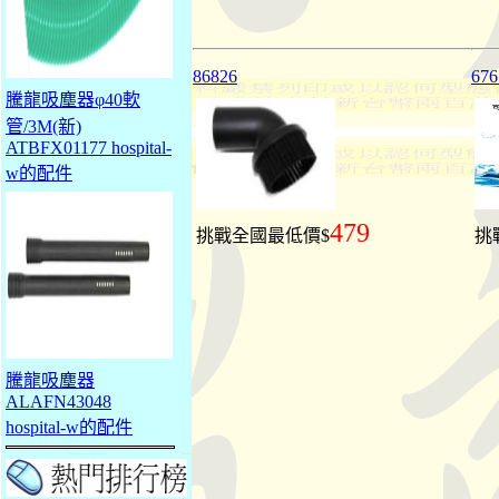
86826
676
騰龍吸塵器φ40軟
管/3M(新)
ATBFX01177 hospital-
w的配件
479
挑戰全國最低價$
挑
騰龍吸塵器
ALAFN43048
hospital-w的配件