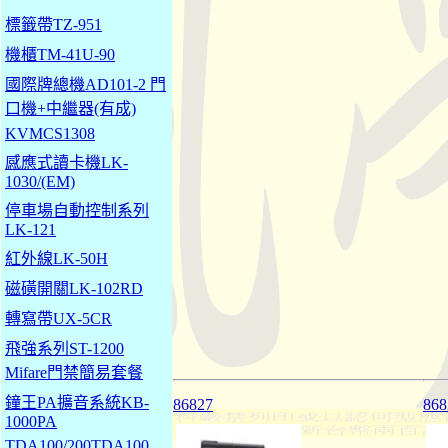
標籤帶TZ-951
機櫃TM-41U-90
國際牌總機AD101-2 門
口機+中繼器(有成)
KVMCS1308
感應式讀卡機LK-
1030/(EM)
停車場自動控制系列
LK-121
紅外線LK-50H
磁磺開關LK-102RD
轉寫帶UX-5CR
飛強系列ST-1200
Mifare門禁簡易套餐
鐘王PA擴音系統KB-
86827
868
1000PA
TDA100/200TDA100