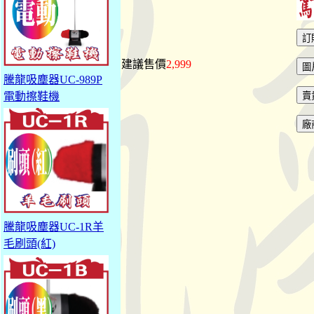
建議售價
2,999
騰龍吸塵器UC-989P
電動擦鞋機
騰龍吸塵器UC-1R羊
毛刷頭(紅)