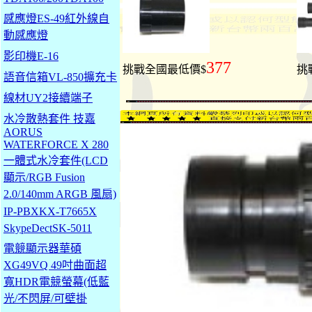
感應燈ES-49紅外線自
動感應燈
影印機E-16
377
挑戰全國最低價$
挑
語音信箱VL-850擴充卡
線材UY2接續端子
水冷散熱套件 技嘉
AORUS
WATERFORCE X 280
一體式水冷套件(LCD
顯示/RGB Fusion
2.0/140mm ARGB 風扇)
IP-PBXKX-T7665X
SkypeDectSK-5011
電競顯示器華碩
XG49VQ 49吋曲面超
寬HDR電競螢幕(低藍
光/不閃屏/可壁掛