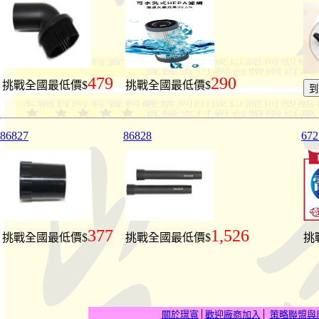
479
290
挑戰全國最低價$
挑戰全國最低價$
86827
86828
672
377
1,526
挑戰全國最低價$
挑戰全國最低價$
挑
關於璟寬
│
歡迎廠商加入
│
策略聯盟與