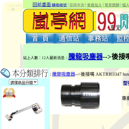
回前畫面
|
轉換帳號
│
密碼查詢
│
會員加入
│
常見問題
│
個
騰龍吸塵器
-->後接嘴
站上人數：12人最新消息: |
:
騰龍吸塵器
-->後接嘴 AKTRI03347 ho
型
專