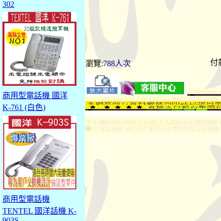
302
付
瀏覽:
788人次
商用型電話機 國洋
K-761 (白色)
商用型電話機
TENTEL 國洋話機 K-
903S