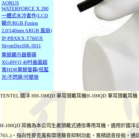
AORUS
WATERFORCE X 280
一體式水冷套件(LCD
顯示/RGB Fusion
2.0/140mm ARGB 風扇)
IP-PBXKX-T7665X
SkypeDectSK-5011
電競顯示器華碩
XG49VQ 49吋曲面超
寬HDR電競螢幕(低藍
光/不閃屏/可壁掛
TENTEL 國洋 HH-100QD 單耳頭戴耳機H-100QD 單耳頭戴耳機
H-100QD 耳機為本公司生產頭戴式通信專用耳機，適用於國洋公司所生產
763..)，指向性麥克風有環境雜音抑制功能，寬頻語音技術，