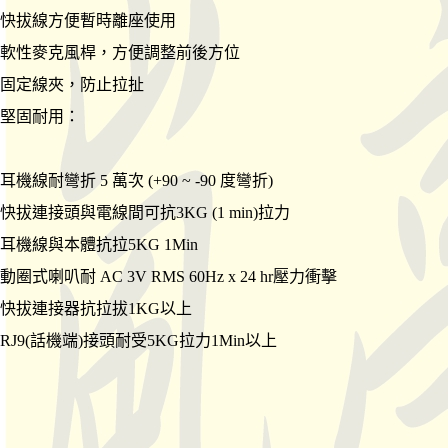
快拔線方便暫時離座使用
軟性麥克風桿，方便調整前後方位
固定線夾，防止拉扯
堅固耐用：
耳機線耐彎折 5 萬次 (+90 ~ -90 度彎折)
快拔連接頭與電線間可抗3KG (1 min)拉力
耳機線與本體抗拉5KG 1Min
動圈式喇叭耐 AC 3V RMS 60Hz x 24 hr壓力衝擊
快拔連接器抗拉拔1KG以上
RJ9(話機端)接頭耐受5KG拉力1Min以上