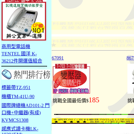
商用型電話機
TENTEL 國洋 K-
67091
86
36212件開運值組合
標籤帶TZ-951
機櫃TM-41U-90
185
挑戰全國最低價$
挑
國際牌總機AD101-2 門
口機+中繼器(有成)
KVMCS1308
感應式讀卡機LK-