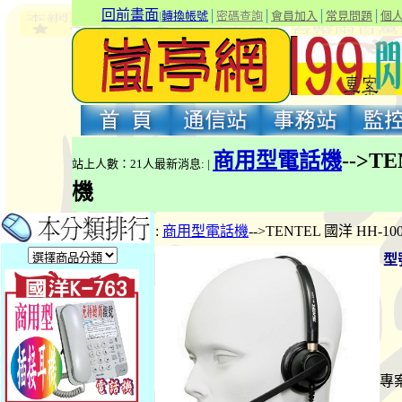
回前畫面
|
轉換帳號
│
密碼查詢
│
會員加入
│
常見問題
│
個
商用型電話機
-->T
站上人數：21人最新消息: |
機
:
商用型電話機
-->TENTEL 國洋 HH-
型
專