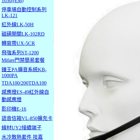
1030/(EM)
停車場自動控制系列
LK-121
紅外線LK-50H
磁磺開關LK-102RD
轉寫帶UX-5CR
飛強系列ST-1200
Mifare門禁簡易套餐
鐘王PA擴音系統KB-
1000PA
TDA100/200TDA100
感應燈ES-49紅外線自
動感應燈
影印機E-16
語音信箱VL-850擴充卡
線材UY2接續端子
水冷散熱套件 技嘉