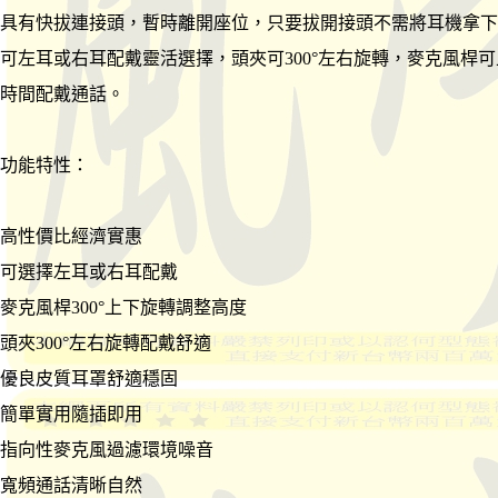
具有快拔連接頭，暫時離開座位，只要拔開接頭不需將耳機拿下
可左耳或右耳配戴靈活選擇，頭夾可300°左右旋轉，麥克風桿
時間配戴通話。
功能特性：
高性價比經濟實惠
可選擇左耳或右耳配戴
麥克風桿300°上下旋轉調整高度
頭夾300°左右旋轉配戴舒適
優良皮質耳罩舒適穩固
簡單實用隨插即用
指向性麥克風過濾環境噪音
寬頻通話清晰自然