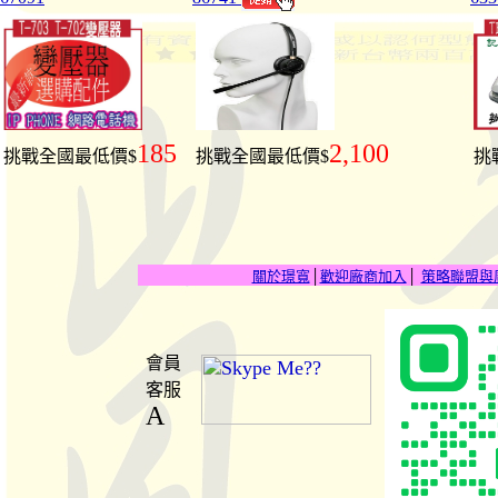
185
2,100
挑戰全國最低價$
挑戰全國最低價$
挑
關於璟寬
│
歡迎廠商加入
│
策略聯盟與
會員
客服
A