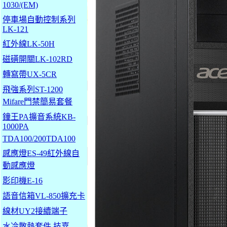
1030/(EM)
停車場自動控制系列
LK-121
紅外線LK-50H
磁磺開關LK-102RD
轉寫帶UX-5CR
飛強系列ST-1200
Mifare門禁簡易套餐
鐘王PA擴音系統KB-
1000PA
TDA100/200TDA100
感應燈ES-49紅外線自
動感應燈
影印機E-16
語音信箱VL-850擴充卡
線材UY2接續端子
水冷散熱套件 技嘉