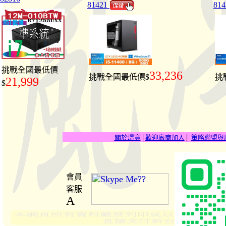
81421
81
挑戰全國最低價
33,236
挑戰全國最低價$
挑
21,999
$
關於璟寬
│
歡迎廠商加入
│
策略聯盟與
會員
客服
A