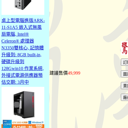
桌上型電腦進版ARK-
11-S1A5 嵌入式無風
扇電腦, Intel®
Celeron® 處理器
N3350雙核心, 記憶體
升級到: 8GB built-in,
硬碟升級到
128Gwin10 作業系統,
建議售價
49,999
外接式電源供應器預
估交期: 3月中