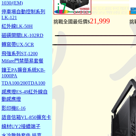
1030/(EM)
停車場自動控制系列
LK-121
21,999
挑戰全國最低價$
挑
紅外線LK-50H
磁磺開關LK-102RD
轉寫帶UX-5CR
飛強系列ST-1200
Mifare門禁簡易套餐
鐘王PA擴音系統KB-
1000PA
TDA100/200TDA100
感應燈ES-49紅外線自
動感應燈
影印機E-16
語音信箱VL-850擴充卡
線材UY2接續端子
水冷散熱套件 技嘉