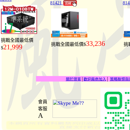
81421
81
挑戰全國最低價
33,236
挑戰全國最低價$
挑
21,999
$
關於璟寬
│
歡迎廠商加入
│
策略聯盟與
會員
客服
A