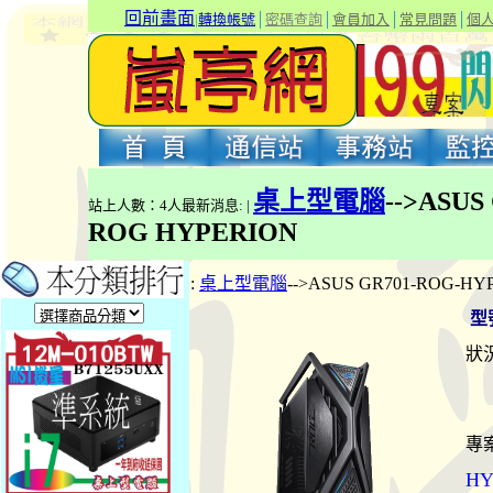
回前畫面
|
轉換帳號
│
密碼查詢
│
會員加入
│
常見問題
│
個
桌上型電腦
-->ASU
站上人數：4人最新消息: |
ROG HYPERION
:
桌上型電腦
-->ASUS GR701-ROG-H
型
狀況
專
HY