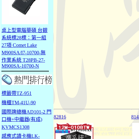
桌上型電腦華碩 台銀
系統標28標：第一組
27項 Comet Lake
M900SA/I7-10700-無
作業系統 T28PB-27-
M900SA-10700-N
標籤帶TZ-951
機櫃TM-41U-90
國際牌總機AD101-2 門
82816
81
口機+中繼器(有成)
KVMCS1308
感應式讀卡機LK-