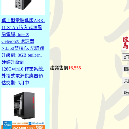
桌上型電腦進版ARK-
11-S1A5 嵌入式無風
扇電腦, Intel®
Celeron® 處理器
N3350雙核心, 記憶體
升級到: 8GB built-in,
硬碟升級到
建議售價
16,555
128Gwin10 作業系統,
外接式電源供應器預
估交期: 3月中