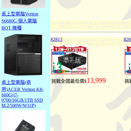
桌上型電腦Veriton
S6680G 個人電腦
BOT 機種
82813
828
13,999
挑戰全國最低價$
挑
桌上型電腦(商
用)ACER Veriton K8-
660G(i7-
9700/16GB/1TB SSD
M.2/500W/W11P)