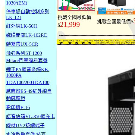
1030/(EM)
停車場自動控制系列
LK-121
挑戰全國最低價
挑戰全國最低價$
21,999
$
紅外線LK-50H
磁磺開關LK-102RD
轉寫帶UX-5CR
飛強系列ST-1200
Mifare門禁簡易套餐
鐘王PA擴音系統KB-
1000PA
TDA100/200TDA100
感應燈ES-49紅外線自
動感應燈
影印機E-16
語音信箱VL-850擴充卡
線材UY2接續端子
水冷散熱套件 技嘉