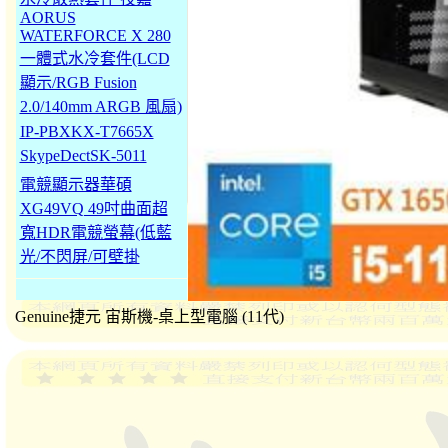
AORUS
WATERFORCE X 280
一體式水冷套件(LCD
顯示/RGB Fusion
2.0/140mm ARGB 風扇)
IP-PBXKX-T7665X
SkypeDectSK-5011
電競顯示器華碩
XG49VQ 49吋曲面超
寬HDR電競螢幕(低藍
光/不閃屏/可壁掛
Genuine捷元 宙斯機-桌上型電腦 (11代)