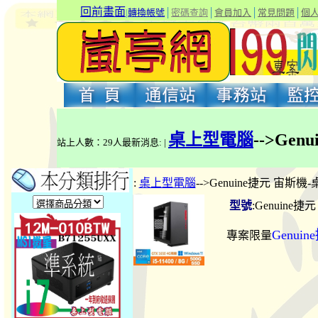
回前畫面
|
轉換帳號
│
密碼查詢
│
會員加入
│
常見問題
│
個
桌上型電腦
-->Ge
站上人數：29人最新消息: |
:
桌上型電腦
-->Genuine捷元 宙斯機
型號
:Genuine
Genui
專案限量