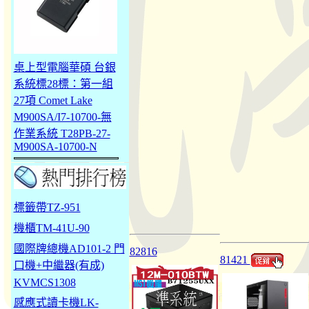
桌上型電腦華碩 台銀
系統標28標：第一組
27項 Comet Lake
M900SA/I7-10700-無
作業系統 T28PB-27-
M900SA-10700-N
標籤帶TZ-951
機櫃TM-41U-90
國際牌總機AD101-2 門
82816
81421
口機+中繼器(有成)
KVMCS1308
感應式讀卡機LK-