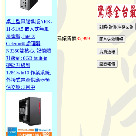
桌上型電腦進版ARK-
11-S1A5 嵌入式無風
扇電腦, Intel®
建議售價
35,999
Celeron® 處理器
N3350雙核心, 記憶體
升級到: 8GB built-in,
硬碟升級到
128Gwin10 作業系統,
外接式電源供應器預
估交期: 3月中