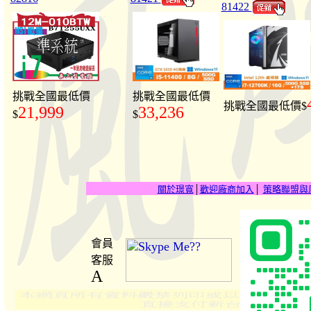
81422
挑戰全國最低價
挑戰全國最低價
挑戰全國最低價$
21,999
33,236
$
$
關於璟寬
│
歡迎廠商加入
│
策略聯盟與
會員
客服
A