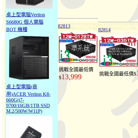
桌上型電腦Veriton
S6680G 個人電腦
82813
BOT 機種
82814
挑戰全國最低價
挑戰全國最低價$
13,999
$
桌上型電腦(商
用)ACER Veriton K8-
660G(i7-
9700/16GB/1TB SSD
M.2/500W/W11P)