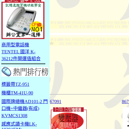
商用型電話機
TENTEL 國洋 K-
36212件開運值組合
標籤帶TZ-951
機櫃TM-41U-90
國際牌總機AD101-2 門
67091
86
口機+中繼器(有成)
KVMCS1308
感應式讀卡機LK-