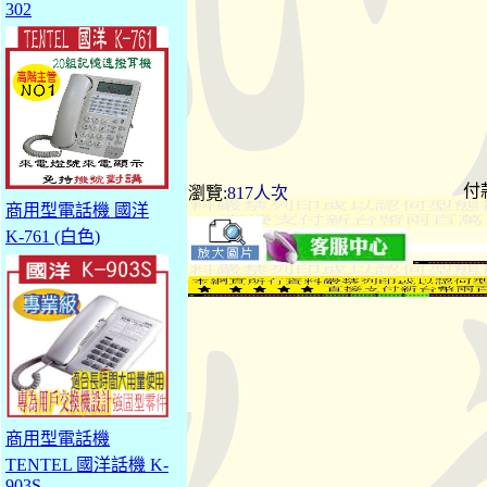
302
付
瀏覽:
817人次
商用型電話機 國洋
K-761 (白色)
商用型電話機
TENTEL 國洋話機 K-
903S