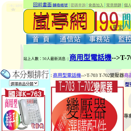
回前畫面
|
轉換帳號
│
密碼查詢
│
會員加入
│
常見問題
│
個
商用型電話機
-->T-
站上人數：50人最新消息: |
:
商用型電話機
-->T-703 T-702變壓器
商
型
專