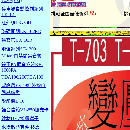
1030/(EM)
停車場自動控制系列
185
挑戰全國最低價$
挑
LK-121
紅外線LK-50H
磁磺開關LK-102RD
轉寫帶UX-5CR
飛強系列ST-1200
Mifare門禁簡易套餐
鐘王PA擴音系統KB-
1000PA
TDA100/200TDA100
感應燈ES-49紅外線自
動感應燈
影印機E-16
語音信箱VL-850擴充卡
線材UY2接續端子
水冷散熱套件 技嘉