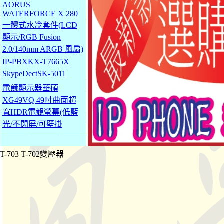
AORUS
WATERFORCE X 280
一體式水冷套件(LCD
顯示/RGB Fusion
2.0/140mm ARGB 風扇)
IP-PBXKX-T7665X
SkypeDectSK-5011
電競顯示器華碩
XG49VQ 49吋曲面超
寬HDR電競螢幕(低藍
光/不閃屏/可壁掛
T-703 T-702變壓器