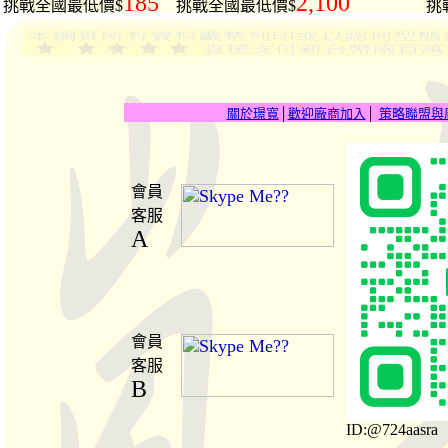
185
2,100
挑戰全國最低價$
挑戰全國最低價$
挑
關於璟寬
│
歡迎廠商加入
│
策略聯盟與
會員
客服
A
會員
客服
B
ID:@724aasra