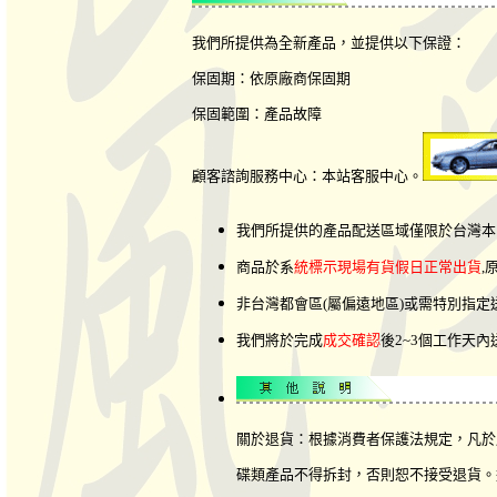
我們所提供為全新產品，並提供以下保證：
保固期：依原廠商保固期
保固範圍：產品故障
顧客諮詢服務中心：本站客服中心。
我們所提供的產品配送區域僅限於台灣本
商品於系
統標示現場有貨假日正常出貨
,
非台灣都會區(屬偏遠地區)或需特別指
我們將於完成
成交確認
後2~3個工作天
關於退貨：根據消費者保護法規定，凡於
碟類產品不得拆封，否則恕不接受退貨。