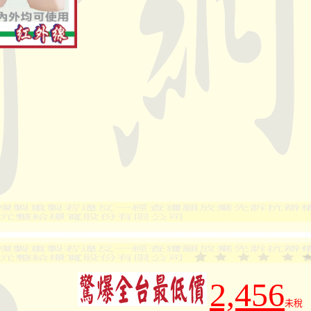
2,456
未稅