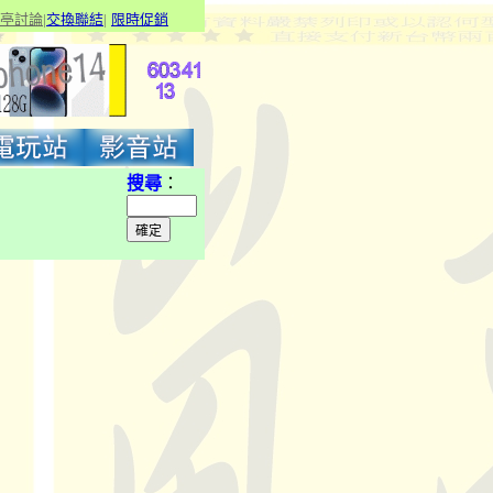
亭討論
|
交換聯結
|
限
時促銷
搜尋
：