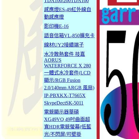
TDA100/200TDA100
感應燈ES-49紅外線自
動感應燈
影印機E-16
語音信箱VL-850擴充卡
線材UY2接續端子
水冷散熱套件 技嘉
AORUS
WATERFORCE X 280
一體式水冷套件(LCD
顯示/RGB Fusion
2.0/140mm ARGB 風扇)
IP-PBXKX-T7665X
SkypeDectSK-5011
電競顯示器華碩
XG49VQ 49吋曲面超
寬HDR電競螢幕(低藍
光/不閃屏/可壁掛