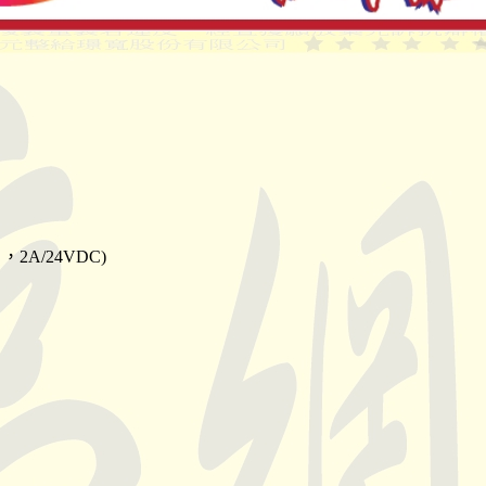
，2A/24VDC)