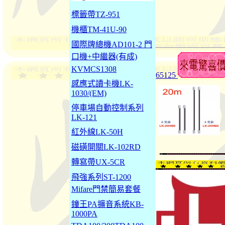
標籤帶TZ-951
機櫃TM-41U-90
國際牌總機AD101-2 門
口機+中繼器(有成)
KVMCS1308
65125
感應式讀卡機LK-
1030/(EM)
停車場自動控制系列
LK-121
紅外線LK-50H
磁磺開關LK-102RD
轉寫帶UX-5CR
飛強系列ST-1200
Mifare門禁簡易套餐
鐘王PA擴音系統KB-
1000PA