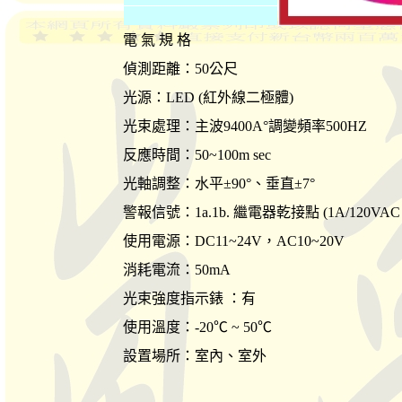
電 氣 規 格
偵測距離：50公尺
光源：LED (紅外線二極體)
光束處理：主波9400A°調變頻率500HZ
反應時間：50~100m sec
光軸調整：水平±90°、垂直±7°
警報信號：1a.1b. 繼電器乾接點 (1A/120VAC 
使用電源：DC11~24V，AC10~20V
消耗電流：50mA
光束強度指示錶 ：有
使用溫度：-20℃ ~ 50℃
設置場所：室內、室外