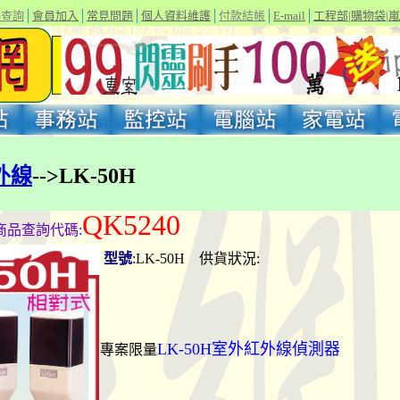
碼查詢
│
會員加入
│
常見問題
│
個人資料維護
│
付款結帳
│
E-mail
│
工程部
|
購物袋
|
嵐
外線
-->LK-50H
QK5240
商品查詢代碼
:
型號
:LK-50H 供貨狀況:
LK-50H室外紅外線偵測器
專案限量