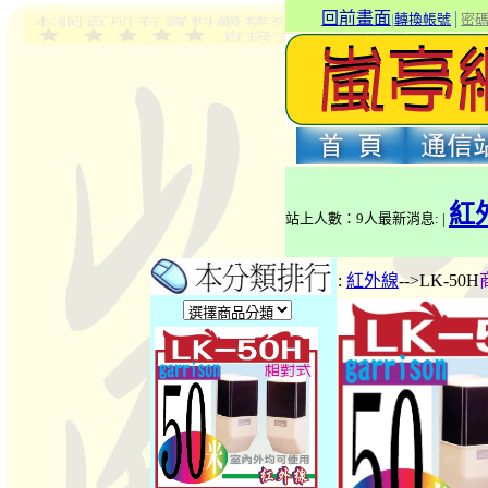
回前畫面
|
轉換帳號
│
密
紅
站上人數：9人最新消息: |
:
紅外線
-->LK-50H