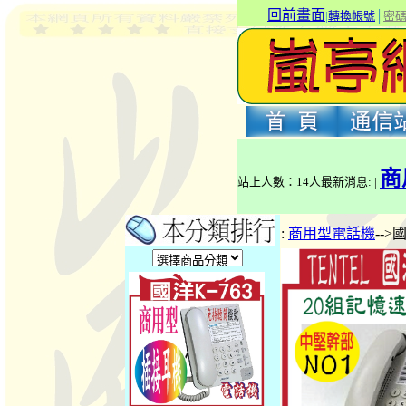
回前畫面
|
轉換帳號
│
密
商
站上人數：14人最新消息: |
:
商用型電話機
-->