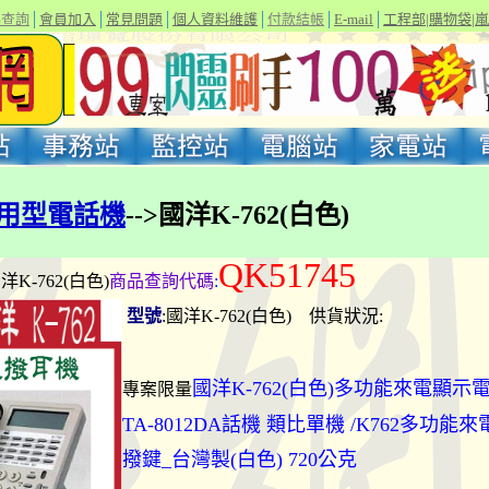
碼查詢
│
會員加入
│
常見問題
│
個人資料維護
│
付款結帳
│
E-mail
│
工程部
|
購物袋
|
嵐
用型電話機
-->國洋K-762(白色)
QK51745
國洋K-762(白色)
商品查詢代碼
:
型號
:國洋K-762(白色) 供貨狀況:
國洋K-762(白色)多功能來電顯示
專案限量
TA-8012DA話機 類比單機 /K762多功能
撥鍵_台灣製(白色) 720公克