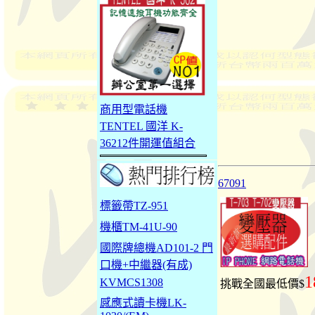
商用型電話機
TENTEL 國洋 K-
36212件開運值組合
67091
標籤帶TZ-951
機櫃TM-41U-90
國際牌總機AD101-2 門
口機+中繼器(有成)
1
KVMCS1308
挑戰全國最低價$
感應式讀卡機LK-