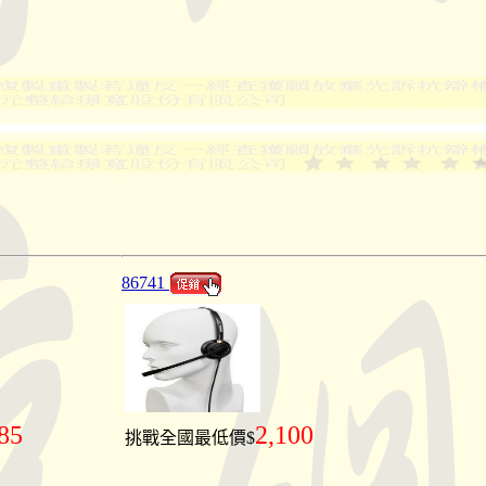
86741
85
2,100
挑戰全國最低價$