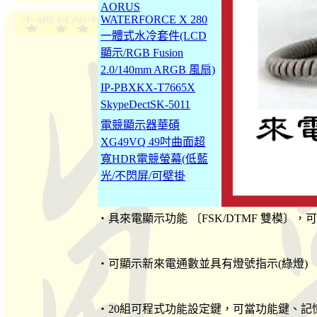
AORUS
WATERFORCE X 280
一體式水冷套件(LCD
顯示/RGB Fusion
2.0/140mm ARGB 風扇)
IP-PBXKX-T7665X
SkypeDectSK-5011
電競顯示器華碩
XG49VQ 49吋曲面超
寬HDR電競螢幕(低藍
光/不閃屏/可壁掛
‧具來電顯示功能 〔FSK/DTMF 雙模〕，
‧可顯示新來電通數並具有燈號指示(綠燈)
‧20組可程式功能設定鍵，可當功能鍵、記