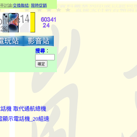
亭討論
|
交換聯結
|
限
時促銷
搜尋
：
電話機 取代通航總機
來電顯示電話機_20組速