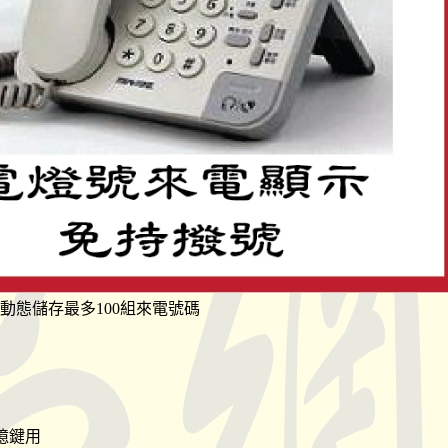
可動態儲存最多100組來電號碼
憶鍵用