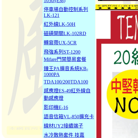
1030/(EM)
停車場自動控制系列
LK-121
紅外線LK-50H
磁磺開關LK-102RD
轉寫帶UX-5CR
飛強系列ST-1200
Mifare門禁簡易套餐
鐘王PA擴音系統KB-
1000PA
TDA100/200TDA100
感應燈ES-49紅外線自
動感應燈
影印機E-16
語音信箱VL-850擴充卡
線材UY2接續端子
水冷散熱套件 技嘉