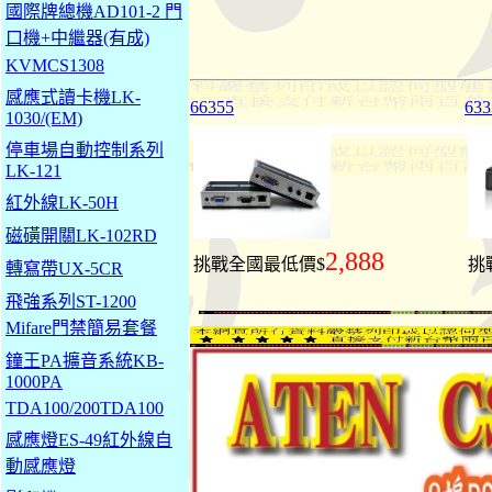
國際牌總機AD101-2 門
口機+中繼器(有成)
KVMCS1308
感應式讀卡機LK-
66355
633
1030/(EM)
停車場自動控制系列
LK-121
紅外線LK-50H
磁磺開關LK-102RD
2,888
挑戰全國最低價$
挑
轉寫帶UX-5CR
飛強系列ST-1200
Mifare門禁簡易套餐
鐘王PA擴音系統KB-
1000PA
TDA100/200TDA100
感應燈ES-49紅外線自
動感應燈