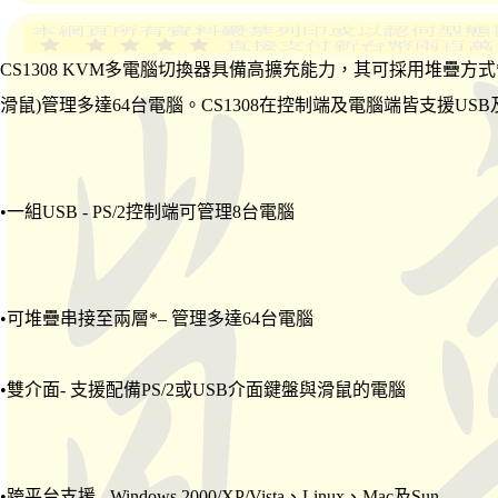
CS1308 KVM多電腦切換器具備高擴充能力，其可採用堆疊方
滑鼠)管理多達64台電腦。CS1308在控制端及電腦端皆支援USB及
•一組USB - PS/2控制端可管理8台電腦
•可堆疊串接至兩層*– 管理多達64台電腦
•雙介面- 支援配備PS/2或USB介面鍵盤與滑鼠的電腦
•跨平台支援 - Windows 2000/XP/Vista、Linux、Mac及Sun