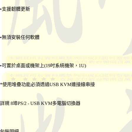
•支援韌體更新
•無須安裝任何軟體
•可置於桌面或機架上(19吋系統機架，1U)
*使用堆疊功能必須透過USB KVM連接線串接
詳規 8埠PS/2 - USB KVM多電腦切換器
包裝明細