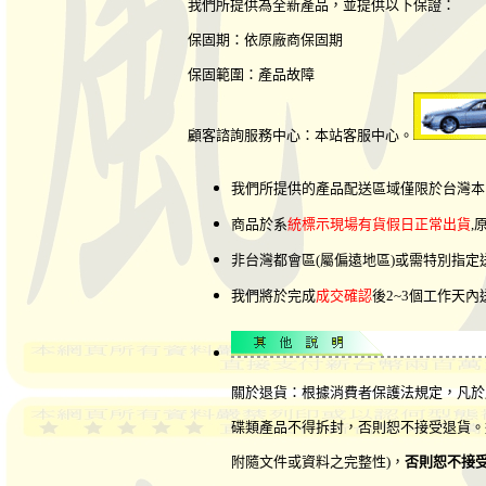
我們所提供為全新產品，並提供以下保證：
保固期：依原廠商保固期
保固範圍：產品故障
顧客諮詢服務中心：本站客服中心。
我們所提供的產品配送區域僅限於台灣本
商品於系
統標示現場有貨假日正常出貨
,
非台灣都會區(屬偏遠地區)或需特別指
我們將於完成
成交確認
後2~3個工作天
關於退貨：根據消費者保護法規定，凡於
碟類產品不得拆封，否則恕不接受退貨。
附隨文件或資料之完整性)，
否則恕不接