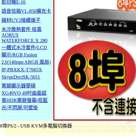
影印機E-16
語音信箱VL-850擴充卡
線材UY2接續端子
水冷散熱套件 技嘉
AORUS
WATERFORCE X 280
一體式水冷套件(LCD
顯示/RGB Fusion
2.0/140mm ARGB 風扇)
IP-PBXKX-T7665X
SkypeDectSK-5011
電競顯示器華碩
XG49VQ 49吋曲面超
寬HDR電競螢幕(低藍
光/不閃屏/可壁掛
8埠PS/2 - USB KVM多電腦切換器