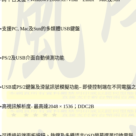
•支援PC, Mac及Sun的多媒體USB鍵盤
•PS/2及USB介面自動偵測功能
•USB或PS/2鍵盤及滑鼠訊號模擬功能– 即使控制端在不同電
•高視訊解析度- 最高達2048 × 1536；DDC2B
•可透過前端面板按鈕、熱鍵及多種語言OSD螢幕選單切換電腦