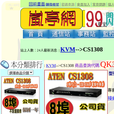
回前畫面
|
轉換帳號
│
密碼查詢
│
會員加入
│
常見問題
│
個
KVM
-->CS1308
站上人數：24人最新消息: |
QK3
:
KVM
-->CS1308
商品查詢代碼
:
型
專
接