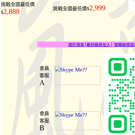
挑戰全國最低價
2,999
挑戰全國最低價$
2,888
$
關於璟寬
│
歡迎廠商加入
│
策略聯盟與
會員
客服
A
會員
客服
B