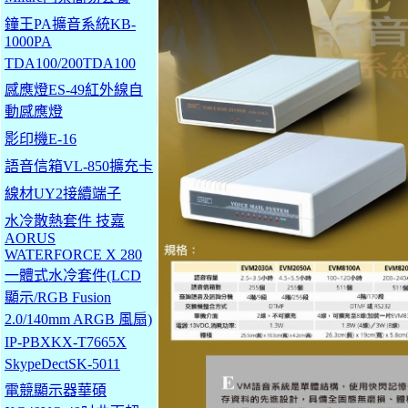
鐘王PA擴音系統KB-
1000PA
TDA100/200TDA100
感應燈ES-49紅外線自
動感應燈
影印機E-16
語音信箱VL-850擴充卡
線材UY2接續端子
水冷散熱套件 技嘉
AORUS
WATERFORCE X 280
一體式水冷套件(LCD
顯示/RGB Fusion
2.0/140mm ARGB 風扇)
IP-PBXKX-T7665X
SkypeDectSK-5011
電競顯示器華碩