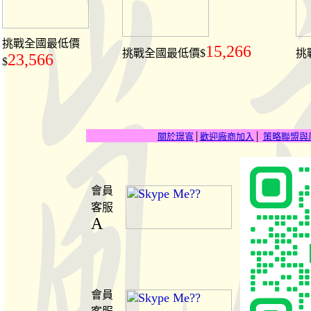
挑戰全國最低價
15,266
挑戰全國最低價$
挑
23,566
$
關於璟寬
│
歡迎廠商加入
│
策略聯盟與
會員
客服
A
會員