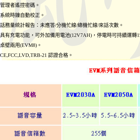
管理者遙控密碼。
系統時鐘自動校正。
話務量統計報告：未應答/分機忙線/總機忙線/來話次數。
具有充電功能，可外加備用電池(12V7AH)，停電時可持續運轉
桌壁兩用(EVM8)。
CE,FCC,LVD,TRB-21 認證合格。