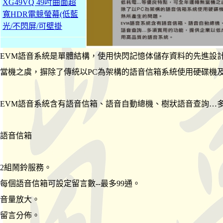
XG49VQ 49吋曲面超
寬HDR電競螢幕(低藍
光/不閃屏/可壁掛
EVM語音系統是單體結構，使用快閃記憶体儲存資料的先進設
當機之虞，摒除了傳統以PC為架構的語音信箱系統使用硬碟機
EVM語音系統含有語音信箱、語音自動總機、樹狀語音查詢…
語音信箱
2組鬧鈴服務。
每個語音信箱可設定留言數--最多99通。
音量放大。
留言分佈。