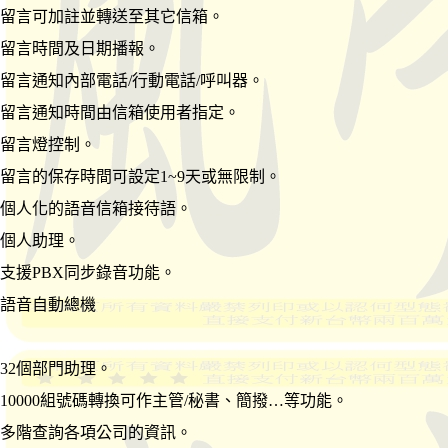
留言可加註並轉送至其它信箱。
留言時間及日期播報。
留言通知內部電話/行動電話/呼叫器。
留言通知時間由信箱使用者指定。
留言燈控制。
留言的保存時間可設定1~9天或無限制。
個人化的語音信箱接待語。
個人助理。
支援PBX同步錄音功能。
語音自動總機
32個部門助理。
10000組號碼轉換可作主管/秘書、簡撥…等功能。
多階查詢各項公司的資訊。