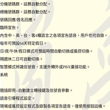
分機號碼群，話務自動分配。
總機號碼群，話務自動分配。
號碼回應/姓名回應。
臨時宣告。
內含中、英、台、客4種語言之各項宣告語音，用戶也可自錄。
每年可預設64天特定假日。
日/夜/午休/假日模式可預設時間自動切換或遙控切換。
隔週休二日可自動切換。
智慧模式辨識信號音，支援外轉外或PBX彙接功能。
系統
隨插即用--自動建立轉接鍵及信號音參數。
語音引導程式設定。
現場或遙控設定程式及錄製各項宣告語音，僅使用按鈕話機。