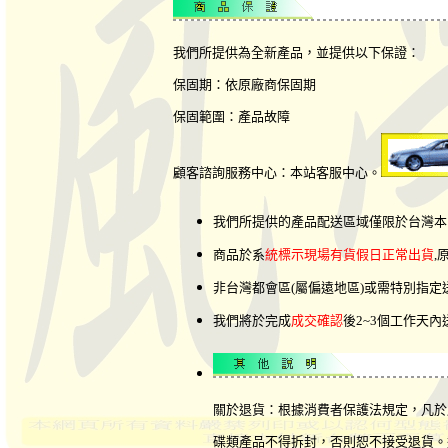
我們所提供為全新產品，並提供以下保證：
保固期：依原廠商保固期
保固範圍：產品故障
顧客諮詢服務中心：本站客服中心。
我們所提供的產品配送區域僅限於台灣本
商品於系
統標示現場有貨假日正常出貨
,
非台灣都會區(屬偏遠地區)或需特別指
我們將於完成
成交確認
後2~3個工作天
關於退貨：根據消費者保護法規定，凡於
碟類產品不得拆封，否則恕不接受退貨。