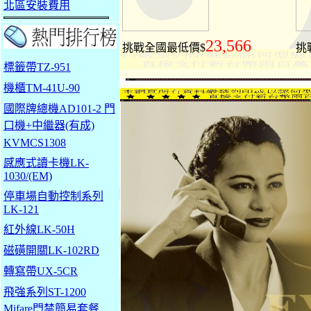
北區安裝費用
23,566
挑戰全國最低價$
挑
標籤帶TZ-951
機櫃TM-41U-90
國際牌總機AD101-2 門
口機+中繼器(有成)
KVMCS1308
感應式讀卡機LK-
1030/(EM)
停車場自動控制系列
LK-121
紅外線LK-50H
磁磺開關LK-102RD
轉寫帶UX-5CR
飛強系列ST-1200
Mifare門禁簡易套餐