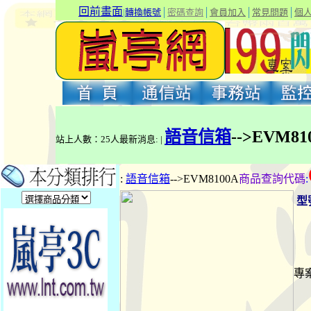
回前畫面
|
轉換帳號
│
密碼查詢
│
會員加入
│
常見問題
│
個
語音信箱
-->EVM81
站上人數：25人最新消息: |
:
語音信箱
-->EVM8100A
商品查詢代碼
:
型
專