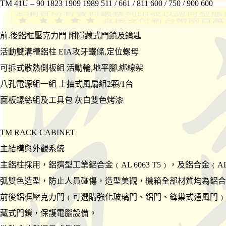
TM 41U – 90 1823 1909 1989 511 / 661 / 811 600 / 750 / 900 600
前.後鋁框壓克力門 附隱藏式門鎖及鑰匙
活動雙溝槽鋁柱 EIA攻牙鐵條,定位螺母
可拆式散熱側板組 活動輪,地平腳,綁線架
八孔電源組一組 上抽式風扇組2顆/1台
面板螺絲組及工具包 灰白雙色烤漆
TM RACK CABINET
主結構與外觀系統
主鋁柱採用，鋁擠型工業鋁合金﹙AL 6063 T5﹚，及鋁合金
弧雙色造型，防止人員碰傷，造型美觀，機箱全部材質均為鋁合
前後鋁框壓克力門﹙可選購強化玻璃門、鋁門、鋒巢式通風門﹚
藏式門鎖，保護電腦設備。