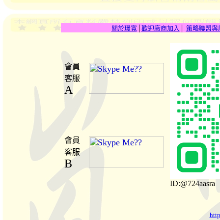
關於璟寬
│
歡迎廠商加入
│
策略聯盟與
會員
客服
A
會員
客服
B
ID:@724aasra
htt