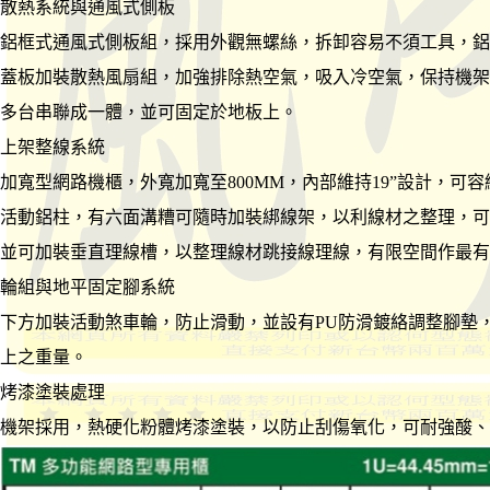
散熱系統與通風式側板
鋁框式通風式側板組，採用外觀無螺絲，拆卸容易不須工具，鋁
蓋板加裝散熱風扇組，加強排除熱空氣，吸入冷空氣，保持機架
多台串聯成一體，並可固定於地板上。
上架整線系統
加寬型網路機櫃，外寬加寬至800MM，內部維持19”設計，
活動鋁柱，有六面溝糟可隨時加裝綁線架，以利線材之整理，可
並可加裝垂直理線槽，以整理線材跳接線理線，有限空間作最有
輪組與地平固定腳系統
下方加裝活動煞車輪，防止滑動，並設有PU防滑鍍絡調整腳墊，
上之重量。
烤漆塗裝處理
機架採用，熱硬化粉體烤漆塗裝，以防止刮傷氧化，可耐強酸、