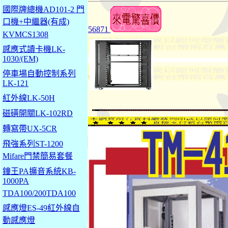
國際牌總機AD101-2 門
口機+中繼器(有成)
56871
KVMCS1308
感應式讀卡機LK-
1030/(EM)
停車場自動控制系列
LK-121
紅外線LK-50H
磁磺開關LK-102RD
轉寫帶UX-5CR
飛強系列ST-1200
Mifare門禁簡易套餐
鐘王PA擴音系統KB-
1000PA
TDA100/200TDA100
感應燈ES-49紅外線自
動感應燈