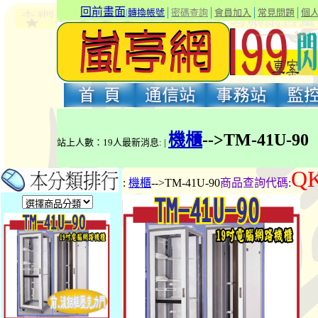
回前畫面
|
轉換帳號
│
密碼查詢
│
會員加入
│
常見問題
│
個
機櫃
-->TM-41U-90
站上人數：19人最新消息: |
QK
:
機櫃
-->TM-41U-90
商品查詢代碼
: