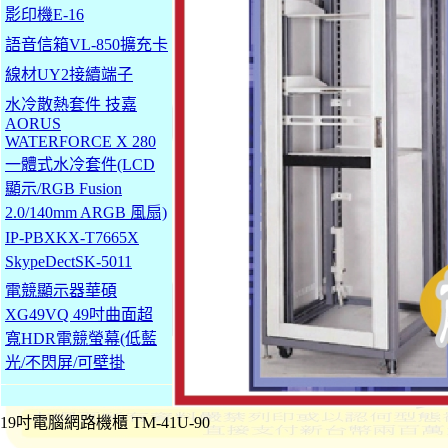
影印機E-16
語音信箱VL-850擴充卡
線材UY2接續端子
水冷散熱套件 技嘉
AORUS
WATERFORCE X 280
一體式水冷套件(LCD
顯示/RGB Fusion
2.0/140mm ARGB 風扇)
IP-PBXKX-T7665X
SkypeDectSK-5011
電競顯示器華碩
XG49VQ 49吋曲面超
寬HDR電競螢幕(低藍
光/不閃屏/可壁掛
19吋電腦網路機櫃 TM-41U-90