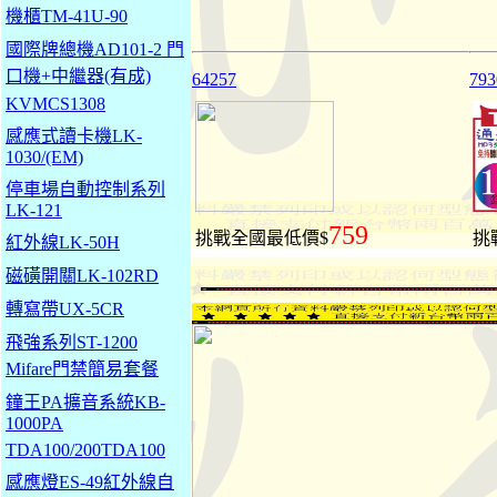
機櫃TM-41U-90
國際牌總機AD101-2 門
口機+中繼器(有成)
64257
793
KVMCS1308
感應式讀卡機LK-
1030/(EM)
停車場自動控制系列
LK-121
759
挑戰全國最低價$
挑
紅外線LK-50H
磁磺開關LK-102RD
轉寫帶UX-5CR
飛強系列ST-1200
Mifare門禁簡易套餐
鐘王PA擴音系統KB-
1000PA
TDA100/200TDA100
感應燈ES-49紅外線自