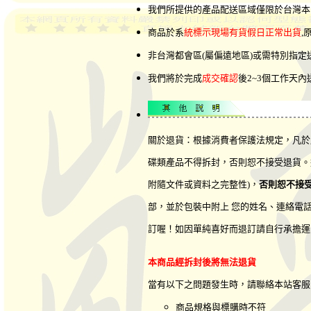
我們所提供的產品配送區域僅限於台灣本
商品於系
統標示現場有貨假日正常出貨
,
非台灣都會區(屬偏遠地區)或需特別指
我們將於完成
成交確認
後2~3個工作天
關於退貨：根據消費者保護法規定，凡於
碟類產品不得拆封，否則恕不接受退貨。
附隨文件或資料之完整性)，
否則恕不接
部，並於包裝中附上 您的姓名、連絡電
訂喔！如因單純喜好而退訂請自行承擔運
本商品經拆封後將無法退貨
當有以下之問題發生時，請聯絡本站客
商品規格與標購時不符