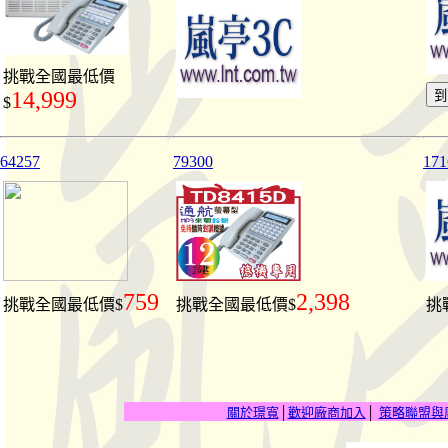
挑戰全國最低價
14,999
$
64257
79300
171
759
2,398
挑戰全國最低價$
挑戰全國最低價$
挑
關於璟寬
│
歡迎廠商加入
│
策略聯盟與