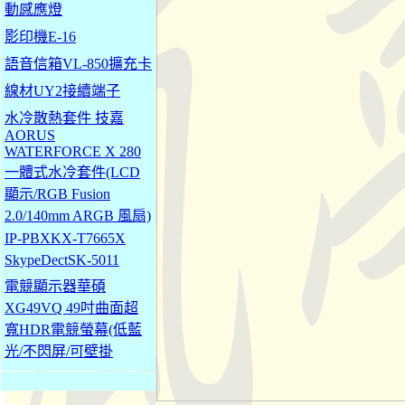
動感應燈
影印機E-16
語音信箱VL-850擴充卡
線材UY2接續端子
水冷散熱套件 技嘉
AORUS
WATERFORCE X 280
一體式水冷套件(LCD
顯示/RGB Fusion
2.0/140mm ARGB 風扇)
IP-PBXKX-T7665X
SkypeDectSK-5011
電競顯示器華碩
XG49VQ 49吋曲面超
寬HDR電競螢幕(低藍
光/不閃屏/可壁掛