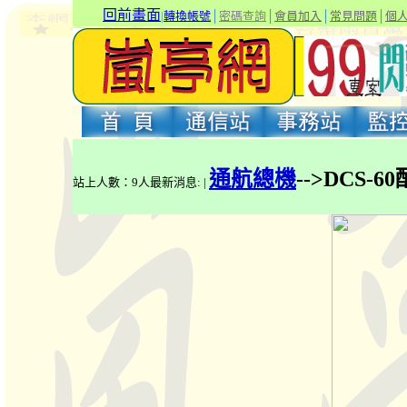
回前畫面
|
轉換帳號
│
密碼查詢
│
會員加入
│
常見問題
│
個
通航總機
-->DCS-6
站上人數：9人最新消息: |