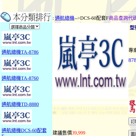
:
通航總機
-->DCS-60配套F
商品查詢代
型
專
通航總機TA-8786
87
通航總機TA-8760
通航總機TD-8880
通航總機DCS-60配套
建議售價
39,999