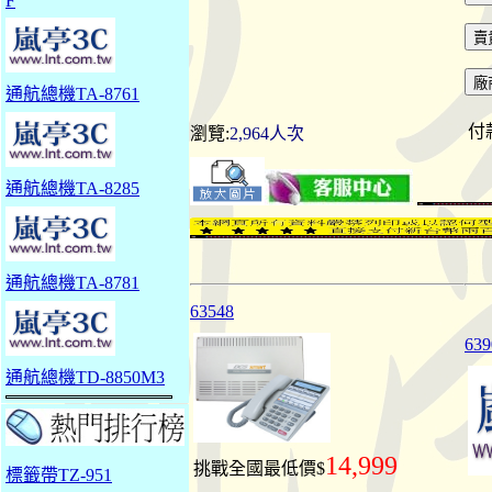
F
通航總機TA-8761
付
瀏覽:
2,964人次
通航總機TA-8285
通航總機TA-8781
63548
63
通航總機TD-8850M3
14,999
挑戰全國最低價$
標籤帶TZ-951