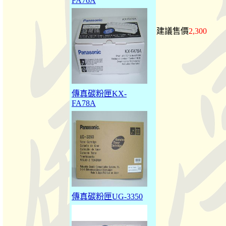
FA76A
建議售價
2,300
傳真碳粉匣KX-
FA78A
傳真碳粉匣UG-3350