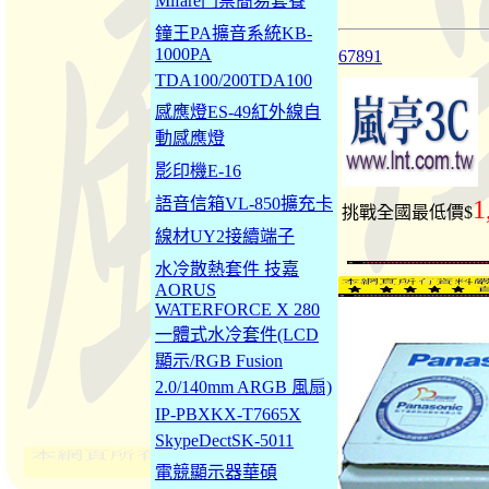
Mifare門禁簡易套餐
鐘王PA擴音系統KB-
1000PA
67891
TDA100/200TDA100
感應燈ES-49紅外線自
動感應燈
影印機E-16
語音信箱VL-850擴充卡
1
挑戰全國最低價$
線材UY2接續端子
水冷散熱套件 技嘉
AORUS
WATERFORCE X 280
一體式水冷套件(LCD
顯示/RGB Fusion
2.0/140mm ARGB 風扇)
IP-PBXKX-T7665X
SkypeDectSK-5011
電競顯示器華碩