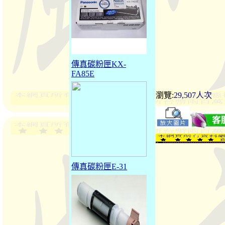
傳真碳粉匣KX-
FA85E
瀏覽:
29,507人次
傳真碳粉匣E-31