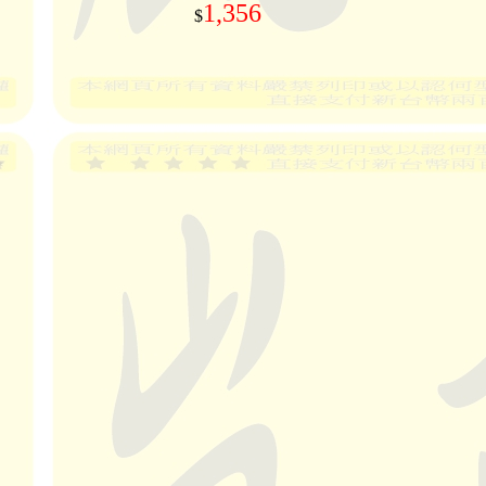
1,356
$