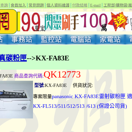
碼查詢
│
會員加入
│
常見問題
│
個人資料維護
│
付款結帳
│
E-mail
│
工程部
|
購物袋
|
嵐
真碳粉匣
-->KX-FA83E
QK12773
-FA83E
商品查詢代碼
:
型號
:KX-FA83E 供貨狀況:
panasonic KX-FA83E雷射碳粉匣
專案限量
KX-FL513/511/512/513 /613 (保證公司貨)