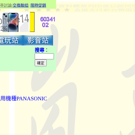
亭討論
|
交換聯結
|
限
時促銷
搜尋
：
 適用機種PANASONIC