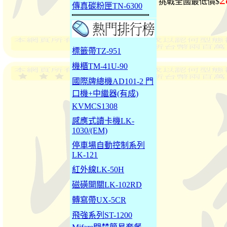
2
挑戰全國最低價$
傳真碳粉匣TN-6300
標籤帶TZ-951
機櫃TM-41U-90
國際牌總機AD101-2 門
口機+中繼器(有成)
KVMCS1308
感應式讀卡機LK-
1030/(EM)
停車場自動控制系列
LK-121
紅外線LK-50H
磁磺開關LK-102RD
轉寫帶UX-5CR
飛強系列ST-1200