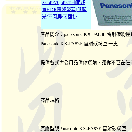
XG49VQ 49吋曲面超
寬HDR電競螢幕(低藍
光/不閃屏/可壁掛
產品簡介：panasonic KX-FA83E 雷射碳粉
Panasonic KX-FA83E 雷射碳粉匣 一支
提供各式辦公用品供你選購，讓你不管在任
商品規格
原廠型號Panasonic KX-FA83E 雷射碳粉匣