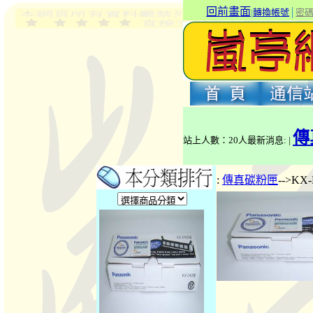
回前畫面
|
轉換帳號
│
密
傳
站上人數：20人最新消息: |
:
傳真碳粉匣
-->KX