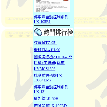
停車場自動控制系列
LK-105BL
標籤帶TZ-951
機櫃TM-41U-90
國際牌總機AD101-2 門
口機+中繼器(有成)
KVMCS1308
感應式讀卡機LK-
1030/(EM)
停車場自動控制系列
LK-121
紅外線LK-50H
磁磺開關LK-102RD