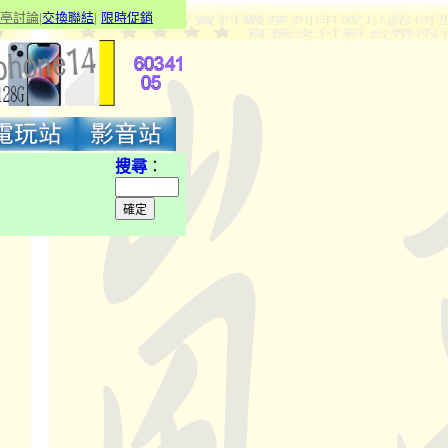
亭討論
|
交換聯結
|
限
時促銷
搜尋
：