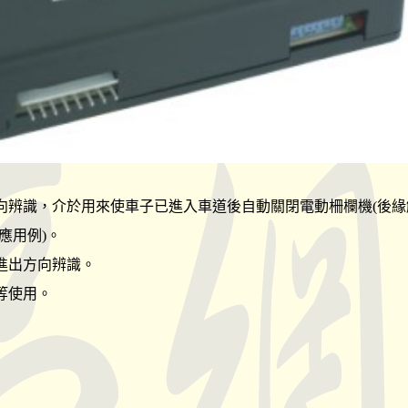
向辨識，介於用來使車子已進入車道後自動關閉電動柵欄機(後緣
應用例)。
進出方向辨識。
等使用。