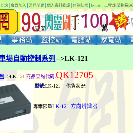
碼查詢
│
會員加入
│
常見問題
│
個人資料維護
│
付款結帳
│
E-mail
│
工程部
|
購物袋
|
嵐
車場自動控制系列
-->LK-121
QK12705
列
-->LK-121
商品查詢代碼
:
型號
:LK-121 供貨狀況:
LK-121 方向辨識器
專案限量