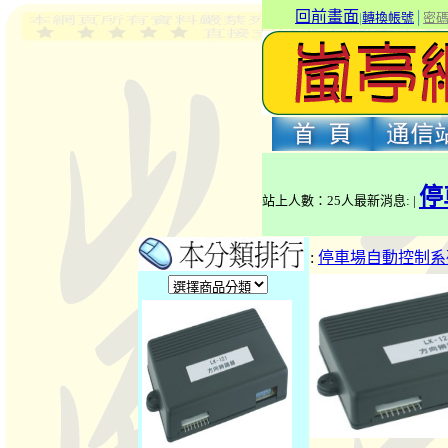
回前畫面
|
轉換帳號
│
密
停
站上人數：25人最新消息: |
:
停車場自動控制系