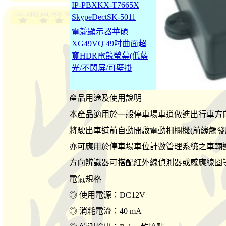
IP-PBXKX-T7665X
SkypeDectSK-5011
電競顯示器華碩
XG49VQ 49吋曲面超
寬HDR電競螢幕(低藍
光/不閃屏/可壁掛
產品用途及使用說明
本產品適用於一般停車場車道做進出行車方
將駛出車道前自動開啟電動柵欄機(前緣觸發
亦可應用於停車場車位計數管理系統之車輛
方向辨識器可搭配紅外線偵測器或感應線圈
電氣規格
◎ 使用電源：DC12V
◎ 消耗電流：40 mA