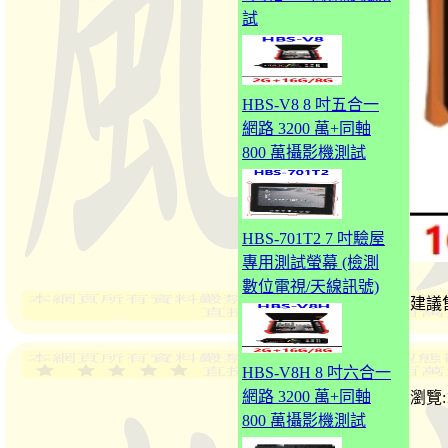
試
HBS-V8 8 吋五合一
網路 3200 萬+同軸
800 萬攝影機測試
HBS-701T2 7 吋驗屋
專用測試螢幕 (檢測
數位電視/天線訊號)
建議
HBS-V8H 8 吋六合一
網路 3200 萬+同軸
瀏覽:
800 萬攝影機測試