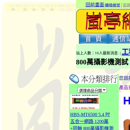
回前畫面
|
轉換帳號
│
密
工
站上人數：16人最新消息: |
800萬攝影機測試
您目
產品
HBS-MT6500 5.4 吋
五合一網路 1200萬
+同軸 800萬攝影機測