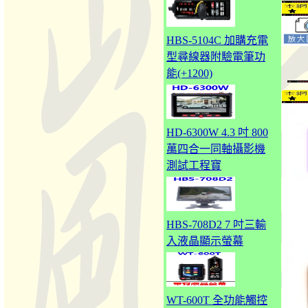
HBS-5104C 加購充電
型尋線器附驗電筆功
能(+1200)
HD-6300W 4.3 吋 800
萬四合一同軸攝影機
測試工程寶
HBS-708D2 7 吋三輸
入液晶顯示螢幕
WT-600T 全功能觸控