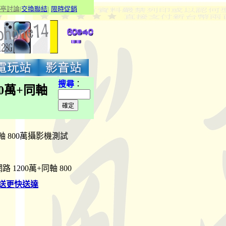
亭討論
|
交換聯結
|
限
時促銷
搜尋
：
200萬+同軸
+同軸 800萬攝影機測試
網路 1200萬+同軸 800
送更快送達