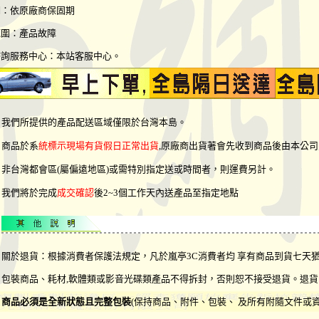
期：依原廠商保固期
範圍：產品故障
諮詢服務中心：本站客服中心。
我們所提供的產品配送區域僅限於台灣本島。
商品於系
統標示現場有貨假日正常出貨
,原廠商出貨著會先收到商品後由本公
非台灣都會區(屬偏遠地區)或需特別指定送或時間者，則運費另計。
我們將於完成
成交確認
後2~3個工作天內送產品至指定地點
關於退貨：根據消費者保護法規定，凡於嵐亭3C消費者均 享有商品到貨七天
包裝商品、耗材,軟體類或影音光碟類產品不得拆封，否則恕不接受退貨。退貨
商品必須是全新狀態且完整包裝
(保持商品、附件、包裝、 及所有附隨文件或