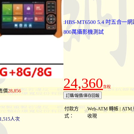
HBS-MT6500 5.4 吋五合一
:
800萬攝影機測試
24,360
含稅
售價
28,856
付款方
Web-ATM 轉帳 | ATM
式：
收現
1,515人次