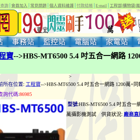
碼查詢
│
會員加入
│
常見問題
│
個人資料維護
│
付款結帳
│
E-mail
│
工程部
|
購物袋
|
嵐
程寶
-->HBS-MT6500 5.4 吋五合一網路 1
>
前所在位置
:
工程寶
-->HBS-MT6500 5.4 吋五合一網路 1200萬
查詢代碼
:
86985
型號
:HBS-MT6500 5.4 吋五合一
萬攝影機測試 供貨狀況:
廠商直