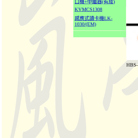
口機+中繼器(有成)
KVMCS1308
感應式讀卡機LK-
1030/(EM)
HBS