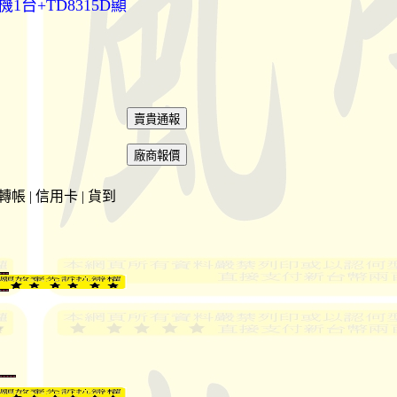
主機1台+TD8315D顯
 轉帳 | 信用卡 | 貨到