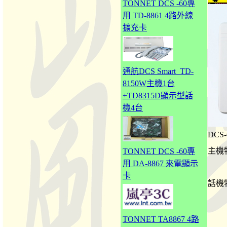
TONNET DCS -60專
用 TD-8861 4路外線
擴充卡
通航DCS Smart_TD-
8150W主機1台
+TD8315D顯示型話
機4台
DCS
主機
TONNET DCS -60專
用 DA-8867 來電顯示
卡
話機
TONNET TA8867 4路