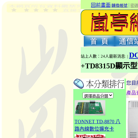
回前畫面
|
轉換帳號
│
密
DC
站上人數：24人最新消息: |
+TD8315D顯示
您目
產品
TONNET TD-8870 八
路內線數位擴充卡