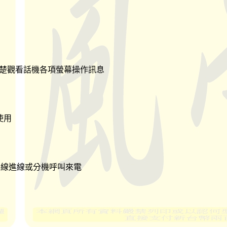
清楚觀看話機各項螢幕操作訊息
使用
外線進線或分機呼叫來電