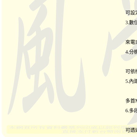
可設
3.
來電
4.
可依
5.
多首
6.
可透