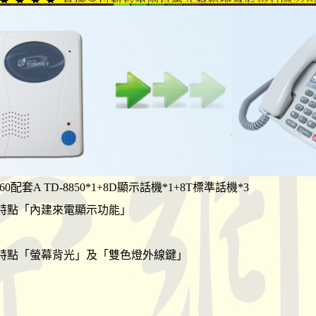
-60配套A TD-8850*1+8D顯示話機*1+8T標準話機*3
特點「內建來電顯示功能」
特點「螢幕背光」及「雙色燈外線鍵」