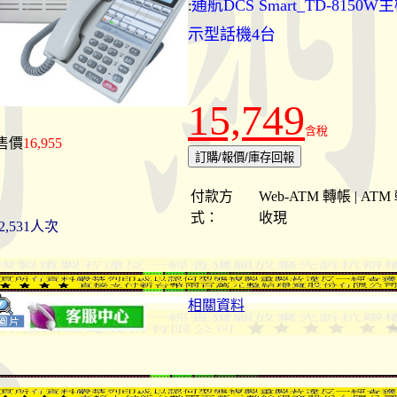
通航DCS Smart_TD-8150W
:
示型話機4台
15,749
含稅
售價
16,955
付款方
Web-ATM 轉帳 | ATM
式：
收現
2,531人次
相關資料