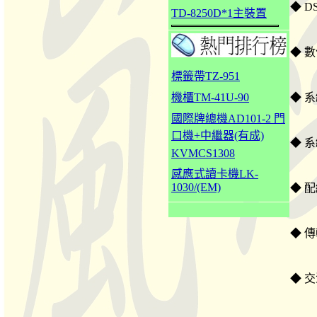
◆ D
TD-8250D*1主裝置
◆ 數
標籤帶TZ-951
機櫃TM-41U-90
◆ 系
國際牌總機AD101-2 門
口機+中繼器(有成)
◆ 
KVMCS1308
感應式讀卡機LK-
1030/(EM)
◆ 
◆ 傳
◆ 交流