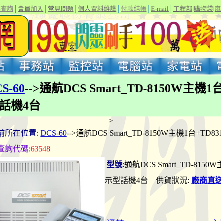
碼查詢
│
會員加入
│
常見問題
│
個人資料維護
│
付款結帳
│
E-mail
│
工程部
|
購物袋
|
嵐
S-60
-->通航DCS Smart_TD-8150W主機1
型話機4台
>
前所在位置
:
DCS-60
-->通航DCS Smart_TD-8150W主機1台+T
查詢代碼
:
63548
型號
:通航DCS Smart_TD-8150
示型話機4台 供貨狀況:
廠商直