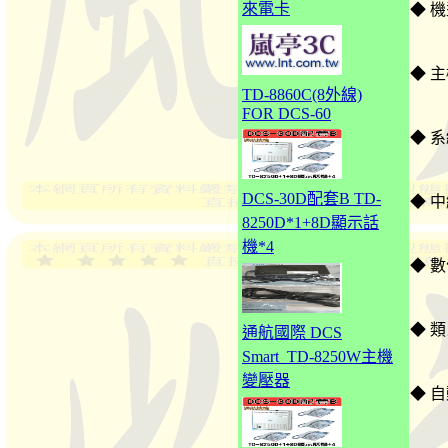
來電卡
◆ 機
◆ 主
TD-8860C(8外線)
FOR DCS-60
◆ 系統
DCS-30D配套B TD-
◆ 中繼
8250D*1+8D顯示話
機*4
◆ 數
◆ 類
通航國際 DCS
Smart_TD-8250W主機
變壓器
◆ 自