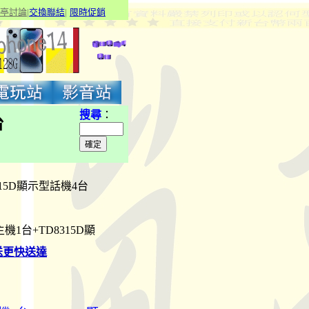
亭討論
|
交換聯結
|
限
時促銷
搜尋
：
台
D8315D顯示型話機4台
W主機1台+TD8315D顯
送更快送達