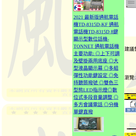
2021 最新版通航電話
機TD-8315D-KF 通航
電話機TD-8315D 8鍵
顯示型數位話機-
TONNET 通航電話機
建議
主要功能: ◎上下可調
及壁掛兩用底座 ◎大
型液晶顯示幕 ◎多組
彈性功能鍵設定 ◎免
瀏覽:
持聽筒撥號 ◎雙色三
型態LED指示燈◎數
位式多段音量調整 ◎
多方會議電話 ◎分機
單鍵直撥