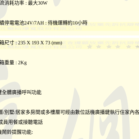
流消耗功率 : 最大30W
續停電電池24V/7AH : 待機運轉約10小時
尺寸 : 235 X 193 X 73 (mm)
箱重量 : 2Kg
單鍵全體廣播呼叫功能
厝/別墅/居家多房間或多樓層可經由數位話機廣播鍵執行住家內
成員用餐或接聽電話
分機鬧鈴提醒功能: