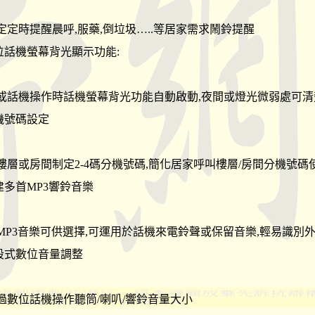
定定時提醒晨呼,服藥,倒垃圾…..等居家需求鬧鈴提醒
數位話機螢幕背光顯示功能:
或話機操作時話機螢幕背光功能自動啟動,夜間或燈光微弱處可
分機號碼設定
樓層或房間制定2-4碼分機號碼,簡化居家呼叫樓層/房間分機號碼
內建多首MP3響鈴音樂
MP3音樂可供選擇,可運用於話機來電鈴聲或保留音樂,輕易識別
多段式數位音量調整
過數位話機操作聽筒/喇叭/響鈴音量大小