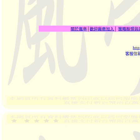
關於嵐亭
│
歡迎廠商加入
│
策略聯盟與
http
客服信箱