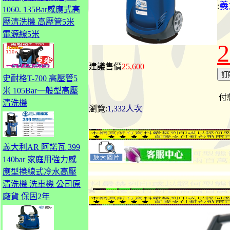
義
:
1060. 135Bar感應式高
壓清洗機 高壓管5米
電源線5米
2
建議售價
25,600
史耐格T-700 高壓管5
米 105Bar一般型高壓
付
清洗機
瀏覽:
1,332人次
義大利AR 阿諾瓦 399
140bar 家庭用強力感
應型捲線式冷水高壓
清洗機 洗車機 公司原
廠貨 保固2年