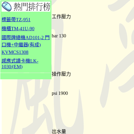
工作壓力
標籤帶TZ-951
機櫃TM-41U-90
bar 130
國際牌總機AD101-2 門
口機+中繼器(有成)
KVMCS1308
感應式讀卡機LK-
1030/(EM)
操作壓力
psi 1900
出水量