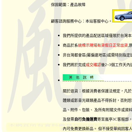
保固範圍：產品故障
顧客諮詢服務中心：本站客服中心。
我們所提供的產品配送區域僅限於台灣本
商品於系
統標示現場有貨假日正常出貨
,
非台灣都會區(屬偏遠地區)或需特別指
我們將於完成
成交確認
後2~3個工作天
關於退貨：根據消費者保護法規定，凡於
體類或影音光碟類產品不得拆封，否則恕
品、附件、包裝、 及所有附隨文件或資料
及發票
自行負擔運費
寄至嵐亭3C客服部
內可免費更換新品。 但不接受單純因客