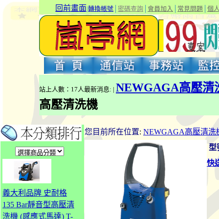
回前畫面
|
轉換帳號
│
密碼查詢
│
會員加入
│
常見問題
│
個
NEWGAGA高壓清
站上人數：17人最新消息: |
高壓清洗機
您目前所在位置
:
NEWGAGA高壓清洗
型
快
義大利品牌 史耐格
135 Bar靜音型高壓清
洗機 (感應式馬達) T-