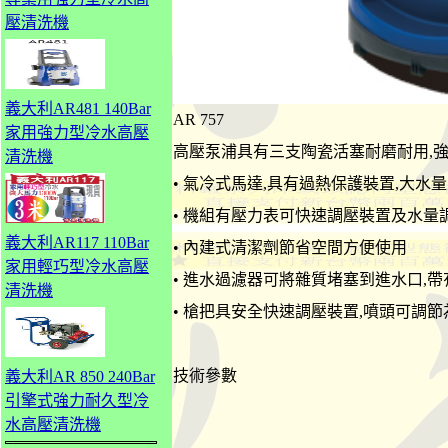
壓清洗機
義大利AR481 140Bar
AR 757
家用強力型冷水高壓
高壓泵浦具有三支陶瓷活塞耐磨耐用,
清洗機
• 氣冷式馬達,具有過熱保護裝置,大水量
• 機組有壓力表可快速調壓裝置及水量
義大利AR117 110Bar
• 內建式清潔劑節省空間方便使用
家用輕巧型冷水高壓
• 進水過濾器可將雜質堵塞到進水口,
清洗機
• 槍把具安全快速調壓裝置,噴頭可調
技術參數
義大利AR 850 240Bar
引擎式強力耐久型冷
水高壓清洗機