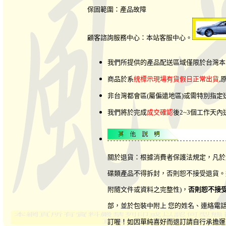
保固範圍：產品故障
顧客諮詢服務中心：本站客服中心。
我們所提供的產品配送區域僅限於台灣本
商品於系
統標示現場有貨假日正常出貨
,
非台灣都會區(屬偏遠地區)或需特別指
我們將於完成
成交確認
後2~3個工作天
關於退貨：根據消費者保護法規定，凡於
碟類產品不得拆封，否則恕不接受退貨。
附隨文件或資料之完整性)，
否則恕不接
部，並於包裝中附上 您的姓名、連絡電
訂喔！如因單純喜好而退訂請自行承擔運