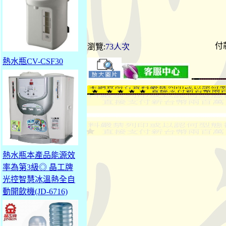
付
瀏覽:
73人次
熱水瓶CV-CSF30
熱水瓶本產品能源效
率為第3級◎ 晶工牌
光控智慧冰溫熱全自
動開飲機(JD-6716)