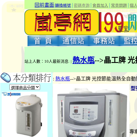
回前畫面
|
轉換帳號
│
密碼查詢
│
會員加入
│
常見問題
│
個
熱水瓶
-->晶工牌 
站上人數：10人最新消息: |
:
熱水瓶
-->晶工牌 光控節能溫熱全自動開飲
型
專