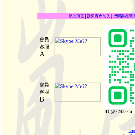
關於璟寬
│
歡迎廠商加入
│
策略聯盟與
會員
客服
A
會員
客服
B
ID:@724aasra
htt