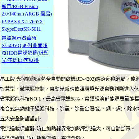
顯示/RGB Fusion
2.0/140mm ARGB 風扇)
IP-PBXKX-T7665X
SkypeDectSK-5011
電競顯示器華碩
XG49VQ 49吋曲面超
寬HDR電競螢幕(低藍
光/不閃屏/可壁掛
晶工牌 光控節能溫熱全自動開飲機(JD-4203)經濟部能源局
智慧型、微電腦控制，自動光感應依照環境光源自動判斷進入休
省電節能科技NO.1，最高省電達58%，榮獲經濟部能源局節能
複合式無鈉離子過濾科技，除氯、除重金屬(鉛、銅、鎘)、除水
五大安全防護設計:
電流過載保護器-防止加熱器異常加熱電流過大，可自動斷電。
過溫保護器-防止熱膽空燒，高溫危險。