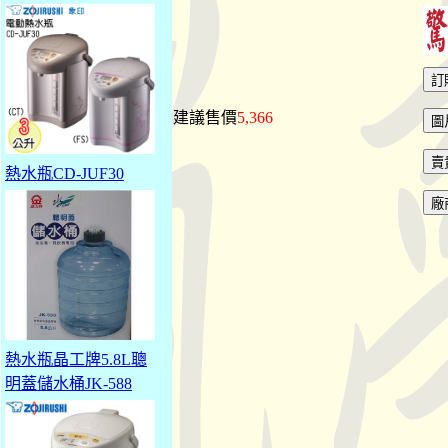
建議售價
5,366
熱水瓶CD-JUF30
熱水瓶晶工牌5.8L聰
明蓋儲水桶JK-588