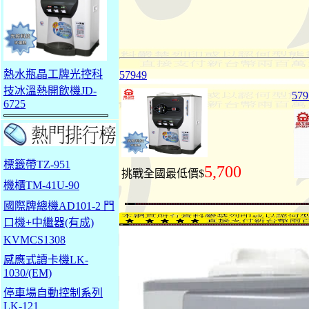
熱水瓶晶工牌光控科
57949
技冰溫熱開飲機JD-
57
6725
標籤帶TZ-951
5,700
挑戰全國最低價$
機櫃TM-41U-90
國際牌總機AD101-2 門
口機+中繼器(有成)
KVMCS1308
感應式讀卡機LK-
1030/(EM)
停車場自動控制系列
LK-121