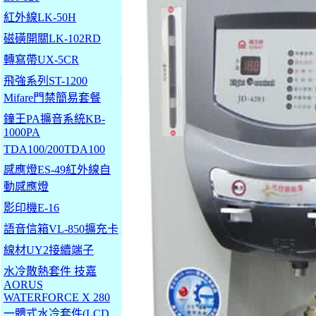
紅外線LK-50H
磁磺開關LK-102RD
轉寫帶UX-5CR
飛強系列ST-1200
Mifare門禁簡易套餐
鐘王PA擴音系統KB-
1000PA
TDA100/200TDA100
感應燈ES-49紅外線自
動感應燈
影印機E-16
語音信箱VL-850擴充卡
線材UY2接續端子
水冷散熱套件 技嘉
AORUS
WATERFORCE X 280
一體式水冷套件(LCD