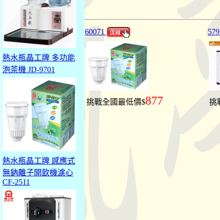
60071
579
熱水瓶晶工牌 多功能
泡茶機 JD-9701
877
挑戰全國最低價$
挑
熱水瓶晶工牌 感應式
無鈉離子開飲機濾心
CF-2511