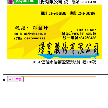
璟寬股份有限公司
統一編號:84260438
20142基隆市信義區深澳坑路6巷278號
________________________________________________________________