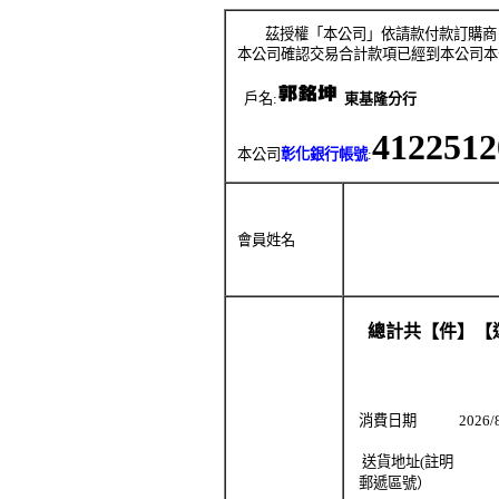
茲授權「本公司」依請款付款訂購商
本公司確認交易合計款項已經到本公司本
戶名:
東基隆分行
4122512
本公司
彰化銀行帳號
:
會員姓名
總計共【件】【運
消費日期
2026
送貨地址(註明
郵遞區號）